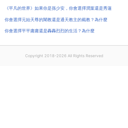
你們,經過磨難才見彩虹.只要你們自己堅定，父母會...
《平凡的世界》如果你是孫少安，你會選擇潤葉還是秀蓮
你會選擇元始天尊的闡教還是通天教主的截教？為什麼
你會選擇平平庸庸還是轟轟烈烈的生活？為什麼
Copyright 2018-2026 All Rights Reserved