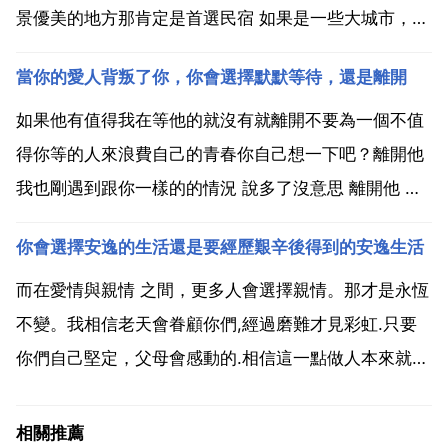
景優美的地方那肯定是首選民宿 如果是一些大城市，那
就會選擇酒店。我因該會選擇酒店吧，第一我覺得酒店
當你的愛人背叛了你，你會選擇默默等待，還是離開
比較安全，第二我喜歡酒店的環境 當然是選擇溫馨的民
宿，這樣才能更好的體驗當地的風土人情。看地方，如
如果他有值得我在等他的就沒有就離開不要為一個不值
果是去體...
得你等的人來浪費自己的青春你自己想一下吧？離開他
我也剛遇到跟你一樣的的情況 說多了沒意思 離開他 有
第一次就有第二次 默默等待 最傻 離開吧 你會發現你的
你會選擇安逸的生活還是要經歷艱辛後得到的安逸生活
一生 會有不止一次愛人和被人愛的機會 所以離開他 你
只可能會過的更好 而我發現他背叛我之後 選擇...
而在愛情與親情 之間，更多人會選擇親情。那才是永恆
不變。我相信老天會眷顧你們,經過磨難才見彩虹.只要
你們自己堅定，父母會感動的.相信這一點做人本來就很
矛盾 其實自己選擇了就不要後悔 自己選擇自己的幸福
才是真的 別人幫不了你 我選擇前者 我相信老天會眷顧
相關推薦