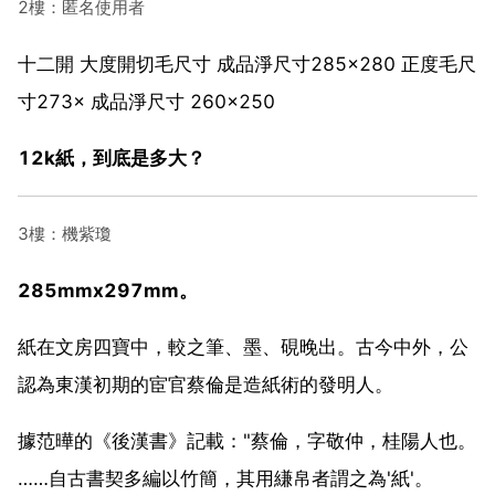
2樓：匿名使用者
十二開 大度開切毛尺寸 成品淨尺寸285×280 正度毛尺
寸273× 成品淨尺寸 260×250
12k紙，到底是多大？
3樓：機紫瓊
285mmx297mm。
紙在文房四寶中，較之筆、墨、硯晚出。古今中外，公
認為東漢初期的宦官蔡倫是造紙術的發明人。
據范曄的《後漢書》記載："蔡倫，字敬仲，桂陽人也。
……自古書契多編以竹簡，其用縑帛者謂之為'紙'。