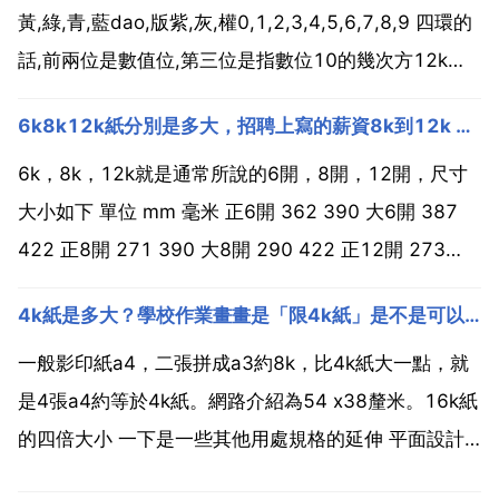
黃,綠,青,藍dao,版紫,灰,權0,1,2,3,4,5,6,7,8,9 四環的
話,前兩位是數值位,第三位是指數位10的幾次方12k為
棕紅橙,最後一環表精度 或者說是溫度係數 10k為棕黑
6k8k12k紙分別是多大，招聘上寫的薪資8k到12k 12薪是什麼意思？
橙,最後一環表精度 或者說是溫度係數 五環的話,...
6k，8k，12k就是通常所說的6開，8開，12開，尺寸
大小如下 單位 mm 毫米 正6開 362 390 大6開 387
422 正8開 271 390 大8開 290 422 正12開 273
262.3 大12開 298.5 296.3 正度紙張 787 1092mm
4k紙是多大？學校作業畫畫是「限4k紙」是不是可以用比它小的紙畫
開數 正度 尺寸 單位 ...
一般影印紙a4，二張拼成a3約8k，比4k紙大一點，就
是4張a4約等於4k紙。網路介紹為54 x38釐米。16k紙
的四倍大小 一下是一些其他用處規格的延伸 平面設計
常用尺寸 三摺頁廣告 標準尺寸 a4 210mm x285mm