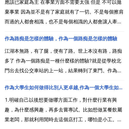
應該已家庭為主 在事業方面不需要太強 但是 不可以拋
棄事業 因為並不是有了家庭就有了一切。不是每個擦肩
而過的人都會相識，也不是每個相識的人都會讓人牽
掛。至少我們在今生，在那個地方，在一轉身的時候沒
作為路痴是怎樣的體驗，作為一個路痴是怎樣的體驗
有錯過 即使你說過我出現在錯的時間裡 也許曾經我們
都忘了自己，體會那份真摯的愛情。只是有一段感情再
江湖本無路，有了腿，便有了路。世上本沒有路，路痴
也不可...
多了 作為一個路痴是一種什麼樣的體驗?就是從學校北
門出去找公交車站的上一站，結果轉到了東門。作為一
個路痴是一種怎樣的體驗 感覺不管走在 都一樣，毫無
作為大學生如何做得比別人更卓越,作為一個大學生如何做得比別人更卓越
方向感，永遠在繞迷宮，頭都會繞暈 首先你要分清東南
西北，一般手機都有指南針，然後計數，比如，第一個
1.明確自己以後想要做哪方面工作，對什麼行業有興
是左拐...
趣，為什麼感興趣，再多去嘗專試。比如想做某餐飲屬
業老闆，那就利用閒時去這個店打工，哪怕是小工。多