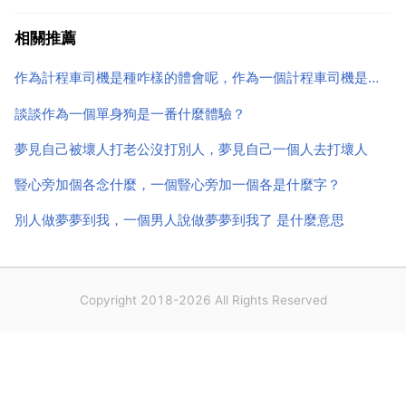
嘗試與理想有關的工作。2.多考一些與理想有關的證
書。不要想著工作後再考。工作後沒時間的。3.熟練掌
相關推薦
握一門外語。知道自己要什麼就行，生活一定要有目標
作為計程車司機是種咋樣的體會呢，作為一個計程車司機是種咋樣的體會呢？
和激情！千...
談談作為一個單身狗是一番什麼體驗？
夢見自己被壞人打老公沒打別人，夢見自己一個人去打壞人
豎心旁加個各念什麼，一個豎心旁加一個各是什麼字？
別人做夢夢到我，一個男人說做夢夢到我了 是什麼意思
Copyright 2018-2026 All Rights Reserved