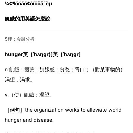
¼¢¶öóãó¢óïôõã´ëµ
飢餓的用英語怎麼說
5樓：金融分析
hunger英［ˈhʌŋɡr)]美［ˈhʌŋɡr]
n.飢餓；饑荒；飢餓感；食慾；胃口；（對某事物的）
渴望，渴求。
v.（使）飢餓；渴望。
［例句］the organization works to alleviate world
hunger and disease.