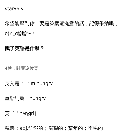
starve v
希望能幫到你，要是答案還滿意的話，記得采納哦，
o(∩_o謝謝~！
餓了英語是什麼？
4樓：關關說教育
英文是：i＇m hungry
重點詞彙：hungry
英［＇hʌŋɡri］
釋義：adj.飢餓的；渴望的；荒年的；不毛的。