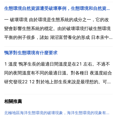
描寫山水美景 錦繡河山 高聳入雲 水天一色 波光粼粼 湖
生態環境自然資源遭受破壞事例，生態環境和自然資源遭受破壞的事例 資料
光山色重巒疊嶂 山明水秀 高山流水 白練騰空 煙波浩渺
描寫花草樹木 繁花似錦...
一 破壞環境 由於環境是生態系統的成分之一，它的改
變會影響生態系統的穩定。由於破壞環境打破生態環境
平衡的例子很多，諸如 湖沼富營養化的形成 日本汞中
毒事件 氟化物破壞了臭氧層 阿斯旺水壩生態環境惡化
鴨茅對生態環境有什麼要求
六六六 ddt 施用後的惡果 地球的 溼室效應 等。二 破壞
植被，以森林為主體的植被是陸地生態平衡的...
1 溫度 鴨茅生長的最適日間溫度是在21 左右。不過不
同的夜間溫度有不同的最適日溫。對各種日 夜溫度組合
研究發現22 12 對於地上部生長來說是最理想的。可是
也應記住，飼草產量受很多環境因素的作用，而最適溫
度可能依植物的年齡 光照強度 土壤肥力和溼度而改
相關推薦
變。溫度高於28 時，生長和分櫱大大減緩。在此...
北極地區海洋生態環境的破壞現象，海洋生態環境的現象有哪些