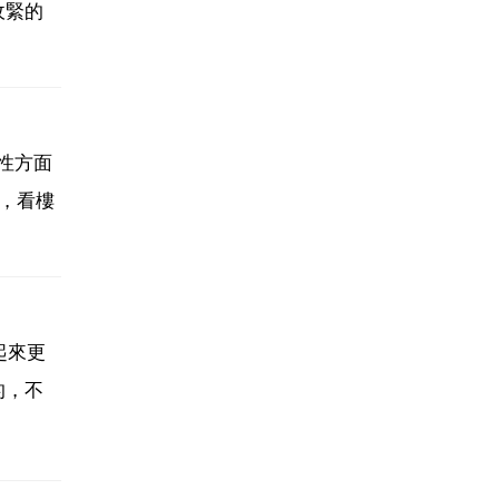
收緊的
值性方面
好，看樓
起來更
的，不