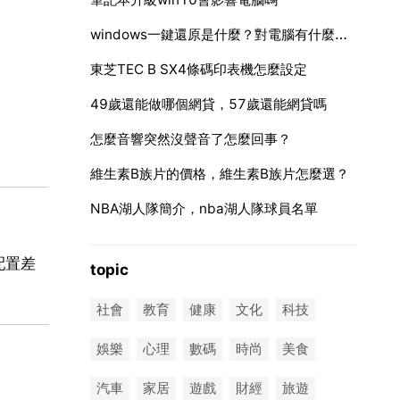
windows一鍵還原是什麼？對電腦有什麼影響？
東芝TEC B SX4條碼印表機怎麼設定
49歲還能做哪個網貸，57歲還能網貸嗎
怎麼音響突然沒聲音了怎麼回事？
維生素B族片的價格，維生素B族片怎麼選？
NBA湖人隊簡介，nba湖人隊球員名單
配置差
topic
社會
教育
健康
文化
科技
娛樂
心理
數碼
時尚
美食
汽車
家居
遊戲
財經
旅遊