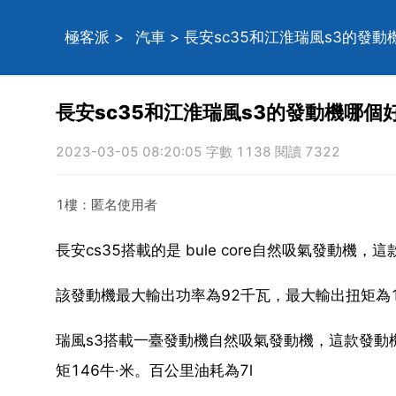
極客派
>
汽車
> 長安sc35和江淮瑞風s3的發動
長安sc35和江淮瑞風s3的發動機哪個
2023-03-05 08:20:05 字數 1138 閱讀 7322
1樓：匿名使用者
長安cs35搭載的是 bule core自然吸氣發動
該發動機最大輸出功率為92千瓦，最大輸出扭矩為
瑞風s3搭載一臺發動機自然吸氣發動機，這款發動
矩146牛·米。百公里油耗為7l