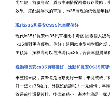
尚年輕，前臉簡潔，盾形中網搭配兩條鍍鉻裝飾，
效果，搭配懸浮式的車頂，cs35展現的依舊是年輕時尚 
現代ix35和長安CS35汽車哪個好
現代ix35和長安cs35汽車相比不考慮 因素個人
ix35相對更有優勢。你好！這兩款車型相對照的話
主預算，預算高可以選擇現代ix35，合資車型質量穩定
逸動和長安cs35買哪個好，逸動和長安CS35買哪
車整體來說，實際還是逸動更好一些，畢竟裝載了有e
好一些 cs35給力。外觀沒的說啦！一見鍾情，年
管是前排還是後排。後備箱稍小，基本能滿足一家人