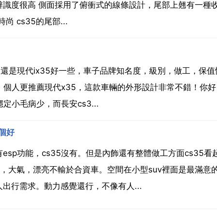
辨識度很高 側面採用了俯衝式的線條設計，尾部上翹有一種
cs35的尾部...
認為還是現代ix35好一些，車子品牌知名度，級別，做工，保
，個人更推薦現代x35，這款車輛的外形設計非常不錯！你
小毛病少，而長安cs3...
個好
sp功能，cs35沒有。但是內飾還有整體做工方面cs35看
輕，大氣，漂亮不輸於合資車。空間在小型suv裡面是最滿意
出行需求。動力感覺還行，不像有人...