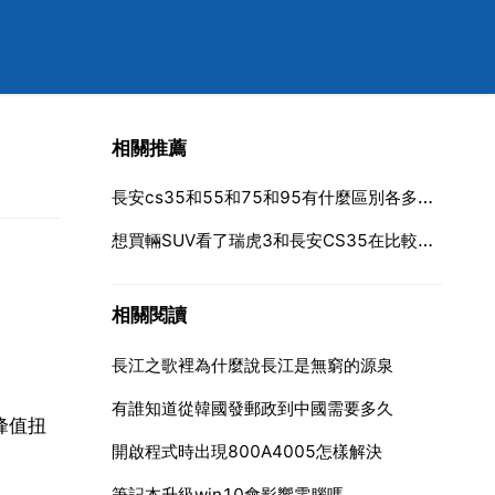
相關推薦
長安cs35和55和75和95有什麼區別各多少錢
想買輛SUV看了瑞虎3和長安CS35在比較，那臺車更好
相關閱讀
長江之歌裡為什麼說長江是無窮的源泉
有誰知道從韓國發郵政到中國需要多久
峰值扭
開啟程式時出現800A4005怎樣解決
筆記本升級win10會影響電腦嗎