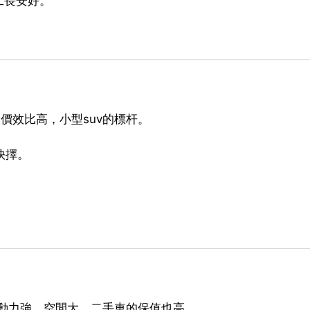
工長安好。
，價效比高，小型suv的標杆。
抉擇。
，動力強，空間大，二手車的保值也高。