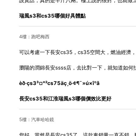
說實話，真的是半斤八兩。樓上說的很對，也就做
瑞風s3和cs35哪個好具體點
4樓：跑吧梅西
可以考慮一下長安cs35，cs35空間大，燃油經濟
瀏陽的潤錦長安ssss店，去比對一下，就知道如何
èð·çs3³¤°²cs75äç¸ö·¢¶¯»ú×îºã
長安cs35和江淮瑞風s3哪個價效比更好
5樓：汽車哈哈鏡
您好，當然是長安cs35了，這款車銷量一直不錯