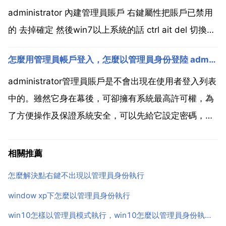
administrator 內建管理員賬戶 右鍵屬性把賬戶已禁用
的 去掉確定 然後win7以上系統的話 ctrl ait del 切換賬
戶 點那個administrator 然後 同樣的點管理 本地使用者
怎麼用管理員帳戶登入，怎麼以管理員身份登陸 administrator 進入系統？？？
和組 使用者找到最下面的那個 你原本的賬戶 右鍵屬...
administrator管理員賬戶是不會出現在使用者登入列表
中的。雖然它身在幕後，可卻擁有系統最高許可權，為
了方便操作及保證系統安全，可以先給它設定密碼，然
後再把它請到臺前來。以下便介紹管理員賬戶登入方
法。1.使用 傳統登入提示 登入 啟動系統到歡迎螢幕
相關推薦
時，按兩次 ctrl alt delete ...
怎麼解決點右鍵不出現以管理員身份執行
window xp下怎麼以管理員身份執行
win10怎樣以管理員模式執行，win10怎麼以管理員身份執行軟體？