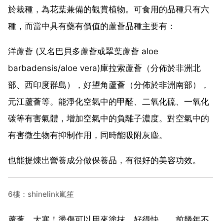
於栽種，為花葉兼備的觀賞植物。可食用的品種只有六
種，而當中具有藥有價值的蘆薈品種主要有：
洋蘆薈 (又名巴貝多蘆薈或翠葉蘆薈 aloe
barbadensis/aloe vera)庫拉索蘆薈（分佈於非洲北
部、西印度群島），好望角蘆薈（分佈於非洲南部），
元江蘆薈等。能淨化空氣中的甲醛、二氧化硫、一氧化
碳等有害氣體，增加空氣中的負離子濃度。對空氣中的
有害微生物有抑制作用，同時能吸附灰塵。
也能提煉出營養成分做保養品，有很好的美容功效。
6樓：shinelink嵐笙
蘆薈，大寒！燙傷可以用來塗抹，好得快，，前幾年不