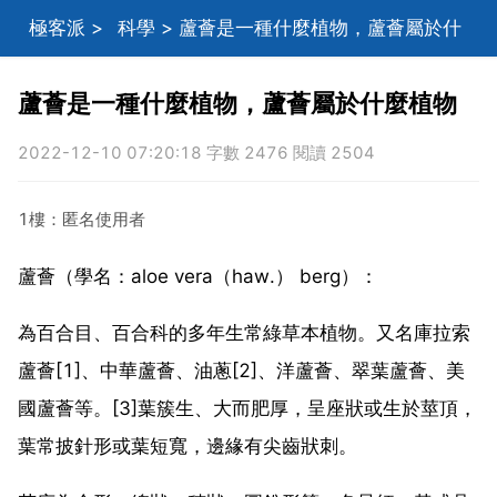
極客派
>
科學
> 蘆薈是一種什麼植物，蘆薈屬於什
麼植物
蘆薈是一種什麼植物，蘆薈屬於什麼植物
2022-12-10 07:20:18 字數 2476 閱讀 2504
1樓：匿名使用者
蘆薈（學名：aloe vera（haw.） berg）：
為百合目、百合科的多年生常綠草本植物。又名庫拉索
蘆薈[1]、中華蘆薈、油蔥[2]、洋蘆薈、翠葉蘆薈、美
國蘆薈等。[3]葉簇生、大而肥厚，呈座狀或生於莖頂，
葉常披針形或葉短寬，邊緣有尖齒狀刺。