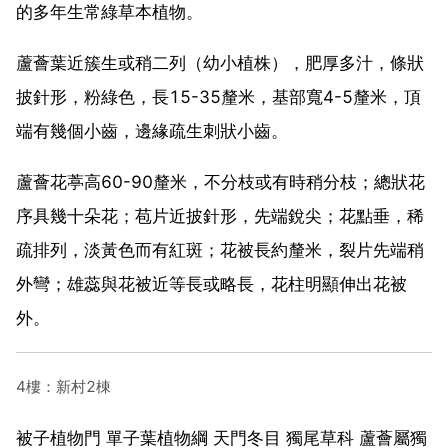
的多年生常綠草本植物。
蘆薈葉近簇生或稍二列（幼小植株），肥厚多汁，條狀
披針形，粉綠色，長15-35釐米，基部寬4-5釐米，頂
端有幾個小齒，邊緣疏生刺狀小齒。
蘆薈花葶高60-90釐米，不分枝或有時稍分枝；總狀花
序具幾十朵花；苞片近披針形，先端銳尖；花點垂，稀
疏排列，淡黃色而有紅斑；花被長約釐米，裂片先端稍
外彎；雄蕊與花被近等長或略長，花柱明顯伸出花被
外。
4樓：新村2棟
被子植物門 單子葉植物綱 天門冬目 獨尾草科 蘆薈屬獨