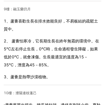
9樓：融玉蘭仍月
1、蘆薈喜歡生長在排水效能良好，不易板結的疏鬆土
質中。
2、 蘆薈怕寒冷，它長期生長在終年無霜的環境中。在
5℃左右停止生長，0℃時，生命過程發生障礙，如果
低於0℃，就會凍傷。生長最適宜的溫度為15－
35℃，溼度為45－85%。
3、蘆薈是熱帶沙漠植物。
10樓：濮陽連枝蓬己
:蘆薈葉莖出簇生，狹長披針狀，邊緣有刺狀小齒，夏秋