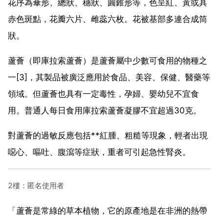
花序為傘形、總狀、穗狀、圓錐形等，色呈紅、黃或具
赤色斑點，花瓣六片、雌蕊六枚。花被基部多連合成筒
狀。
蘆薈（即庫拉索蘆薈）是蘆薈屬中少數可食用的物種之
一[3]，其製品被廣泛應用於食品、美容、保健、醫藥等
領域。但蘆薈也具有一定毒性，孕婦、嬰幼兒不宜食
用。普通人每日食用庫拉索蘆薈凝膠不宜超過30克。
對蘆薈的過敏反應包括**紅腫、粗糙等現象，輕者出現
噁心、嘔吐、腹瀉等症狀，重者可引起急性腎炎。
2樓：匿名使用者
「蘆薈是常綠的草本植物，它的原產地是在非洲的熱帶