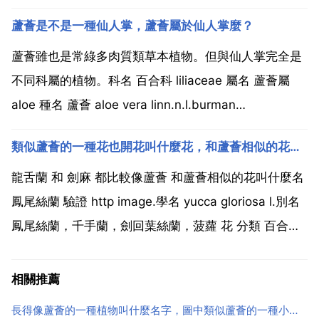
合科內，被列為亞科。分類學家將百合科裡的一些屬分
蘆薈是不是一種仙人掌，蘆薈屬於仙人掌麼？
離出來，合併採用蘆薈科 familia aloeaceae 這個新
科。1998年根據基因親緣關係分類...
蘆薈雖也是常綠多肉質類草本植物。但與仙人掌完全是
不同科屬的植物。科名 百合科 liliaceae 屬名 蘆薈屬
aloe 種名 蘆薈 aloe vera linn.n.l.burman
var.chinensis haw.berg.別 名 盧會 訥會 象膽 奴會 勞
類似蘆薈的一種花也開花叫什麼花，和蘆薈相似的花叫什麼名
偉等 仙人掌則為 仙人掌科 仙人掌...
龍舌蘭 和 劍麻 都比較像蘆薈 和蘆薈相似的花叫什麼名
鳳尾絲蘭 驗證 http image.學名 yucca gloriosa l.別名
鳳尾絲蘭，千手蘭，劍回葉絲蘭，菠蘿 花 分類 百合科
答，絲蘭屬 學名 yuccagloriosal.拉丁名 yucca
gloriosa 花語 盛開的希望 產地...
相關推薦
長得像蘆薈的一種植物叫什麼名字，圖中類似蘆薈的一種小植物，叫什麼名字？