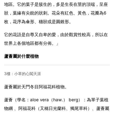
地區。它的葉子是簇生的，多是生長在莖的頂端，呈座
狀，葉緣有尖銳的狀刺。花朵有紅色、黃色，花瓣為6
枚，花序為傘形、穗狀或是圓錐形。
它的花語是自尊又自卑的愛，由於觀賞性較高，所以在
世界上各個地區都有分佈。」
蘆薈屬於什麼植物
3樓：小草的心闖天涯
蘆薈屬於天門冬目阿福花科植物。
蘆薈（學名：aloe vera（haw.） berg）：為單子葉植
物綱 、阿福花科（又稱日光蘭科、獨尾草科）、蘆薈屬