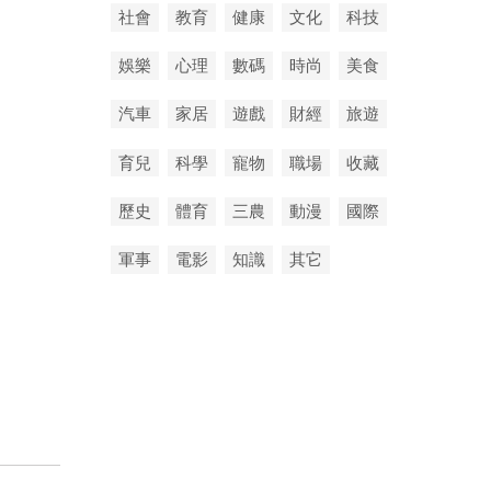
社會
教育
健康
文化
科技
娛樂
心理
數碼
時尚
美食
汽車
家居
遊戲
財經
旅遊
育兒
科學
寵物
職場
收藏
歷史
體育
三農
動漫
國際
軍事
電影
知識
其它