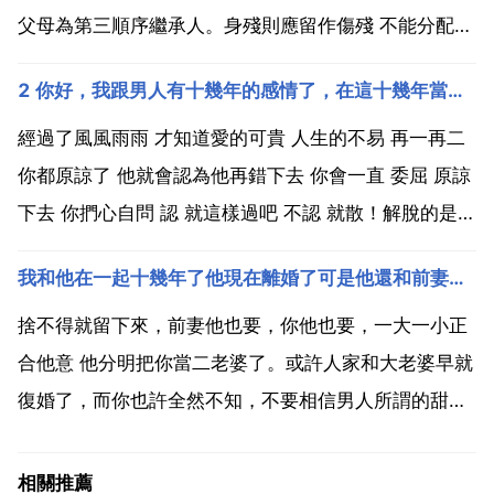
父母為第三順序繼承人。身殘則應留作傷殘 不能分配。
子女和老人。弟兄不是第一順位，有子女的情況下弟兄
2 你好，我跟男人有十幾年的感情了，在這十幾年當中我們經過風風雨雨，他也傷害過我比較深，事
不能繼承 你爸出車禍了，你卻在討論賠償金歸誰？簡直
兩個女兒判給誰了？兩位老人，還有你姐妹倆。怎麼分
經過了風風雨雨 才知道愛的可貴 人生的不易 再一再二
配就...
你都原諒了 他就會認為他再錯下去 你會一直 委屈 原諒
下去 你捫心自問 認 就這樣過吧 不認 就散！解脫的是你
其實對於感情來說 時間是最考驗人的 無論是對於男人
我和他在一起十幾年了他現在離婚了可是他還和前妻在家前妻不走他也不趕她走他們還是和以前一樣生活可
還是女人 你跟那個人有這麼長時間的感情基礎 他還是
選擇在外面有人 那麼就只有兩種可能...
捨不得就留下來，前妻他也要，你他也要，一大一小正
合他意 他分明把你當二老婆了。或許人家和大老婆早就
復婚了，而你也許全然不知，不要相信男人所謂的甜言
蜜語，他和大老婆在一個家你覺得他能不和大老婆發生
關係嗎，不發生，他大老婆也許早走了，他們之前已經
相關推薦