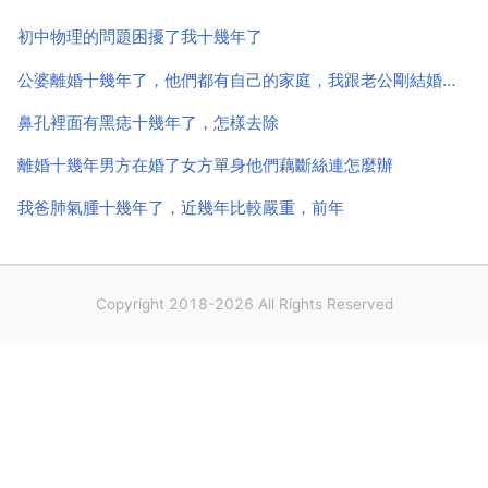
發生過了，你覺得在一個家會不發生嗎，別傻了好好去
初中物理的問題困擾了我十幾年了
尋找一個屬...
公婆離婚十幾年了，他們都有自己的家庭，我跟老公剛結婚的我們跟公公住的，現在婆婆生病了，我該管她嗎
鼻孔裡面有黑痣十幾年了，怎樣去除
離婚十幾年男方在婚了女方單身他們藕斷絲連怎麼辦
我爸肺氣腫十幾年了，近幾年比較嚴重，前年
Copyright 2018-2026 All Rights Reserved