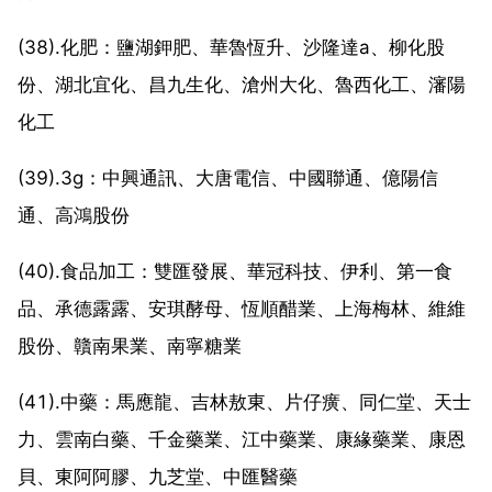
(38).化肥：鹽湖鉀肥、華魯恆升、沙隆達a、柳化股
份、湖北宜化、昌九生化、滄州大化、魯西化工、瀋陽
化工
(39).3g：中興通訊、大唐電信、中國聯通、億陽信
通、高鴻股份
(40).食品加工：雙匯發展、華冠科技、伊利、第一食
品、承德露露、安琪酵母、恆順醋業、上海梅林、維維
股份、贛南果業、南寧糖業
(41).中藥：馬應龍、吉林敖東、片仔癀、同仁堂、天士
力、雲南白藥、千金藥業、江中藥業、康緣藥業、康恩
貝、東阿阿膠、九芝堂、中匯醫藥