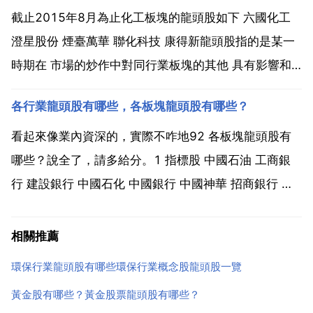
車 ...
截止2015年8月為止化工板塊的龍頭股如下 六國化工
澄星股份 煙臺萬華 聯化科技 康得新龍頭股指的是某一
時期在 市場的炒作中對同行業板塊的其他 具有影響和
號召力的 它的漲跌往往對其他同行業板塊 的漲跌起引
各行業龍頭股有哪些，各板塊龍頭股有哪些？
導和示範作用。龍頭股並不是一成不變的，它的地位往
往只能維持一段時間。成為龍頭股的依據是，任何與...
看起來像業內資深的，實際不咋地92 各板塊龍頭股有
哪些？說全了，請多給分。1 指標股 中國石油 工商銀
行 建設銀行 中國石化 中國銀行 中國神華 招商銀行 中
國鋁業 中國遠洋 寶鋼股份 中國國航 大秦鐵路 中國聯通
長江電力 2 金融 保險 招商銀行 浦發銀行 民生銀行 深
相關推薦
發展a 工商銀行 中國銀行...
環保行業龍頭股有哪些環保行業概念股龍頭股一覽
黃金股有哪些？黃金股票龍頭股有哪些？