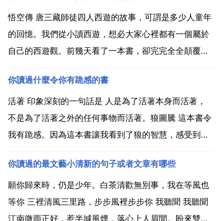
悟空傳 唐三藏師徒四人西遊的故事，可謂是多少人童年
的回憶。我們從小讀西遊，想必大家心裡都有一個屬於
自己的西遊觀。前幾天看了一本書，卻完完全全顛覆了
我對西遊的認知。作者有一句 吹牛 的話 五十年來和五
你讀過什麼令你有跪感的書
百年內，中國寫猴子前三名都是我我我。寫到這裡看過
這本書的應該都猜出這本書了吧 沒錯，就是 1 和以前
活著 印象深刻的一句話是 人是為了活著本身而活著，
的...
不是為了活著之外的任何事物而活著。狼圖騰 這本書令
我有跪感。因為這本書讓我看到了狼的智慧，感受到了
狼文化，讓我對狼有一種崇拜感 敬畏感。他勤勞善良，
你讀過的最文藝小清新的句子或者文章有哪些
忠誠的愛著他的妻子，但是他最後的結局卻是十分悽慘
的。第三步就是我們國家十分的偉大的作家魯迅先生寫
願你歸來時，仍是少年。白茶清歡無別事，我在等風也
的 吶...
等你 三裡清風三里路，步步風裡步步你 我聽聞 我聽聞
江南微雨正好，惹半城風煙，落心上人眉間。盼來雙歸