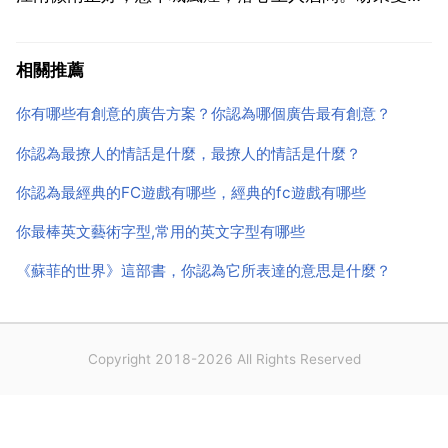
雁依偎纏綿。我聽聞江南落花正好，添一分愁緒，似心
上人低語。等滿地落紅敗絮飛去。我聽聞江南輕舟正
相關推薦
好，看山光水碧，念心上人相思。且聽風畫船鴛鴦遊
你有哪些有創意的廣告方案？你認為哪個廣告最有創意？
戲。我聽聞江...
你認為最撩人的情話是什麼，最撩人的情話是什麼？
你認為最經典的FC遊戲有哪些，經典的fc遊戲有哪些
你最棒英文藝術字型,常用的英文字型有哪些
《蘇菲的世界》這部書，你認為它所表達的意思是什麼？
Copyright 2018-2026 All Rights Reserved