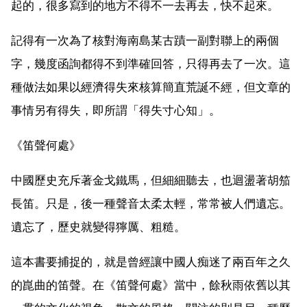
起的，很多寫到的地方不得不一去再去，快不起來。
記得有一次為了核對海南島某古蹟一副對聯上的兩個
字，幾度函詢都得不到準確回答，只得再去了一次。這
種做法如果以經濟得失來核算簡直荒誕不經，但文章的
事情另有得失，即所謂「得失寸心知」。
《笛聲何處》
中國歷史充斥著金戈鐵馬，但細細聽去，也迴盪著胡笳
長笛。只是，後一種聲音太柔太輕，常常被人們遺忘。
遺忘了，歷史就變得獰厲、粗糙。
這本書要捕捉的，就是曾經讓中國人痴迷了兩百年之久
的崑曲的笛聲。在《笛聲何處》當中，餘秋雨依舊以其