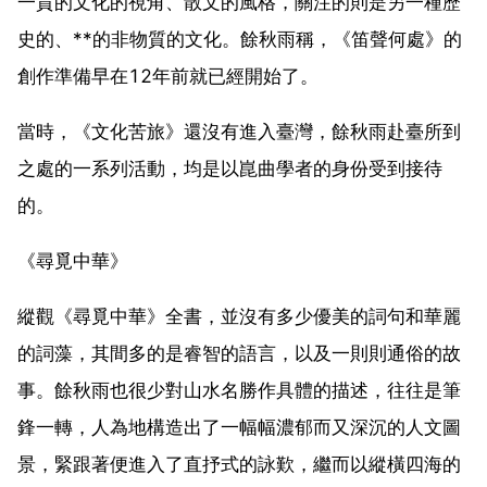
一貫的文化的視角、散文的風格，關注的則是另一種歷
史的、**的非物質的文化。餘秋雨稱，《笛聲何處》的
創作準備早在12年前就已經開始了。
當時，《文化苦旅》還沒有進入臺灣，餘秋雨赴臺所到
之處的一系列活動，均是以崑曲學者的身份受到接待
的。
《尋覓中華》
縱觀《尋覓中華》全書，並沒有多少優美的詞句和華麗
的詞藻，其間多的是睿智的語言，以及一則則通俗的故
事。餘秋雨也很少對山水名勝作具體的描述，往往是筆
鋒一轉，人為地構造出了一幅幅濃郁而又深沉的人文圖
景，緊跟著便進入了直抒式的詠歎，繼而以縱橫四海的