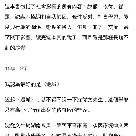
這本書包括了社會影響的所有內容：說服、依從、從
眾、認識不協調和自我歸因、條件反射、社會學習、態
度與行為的關係、態度的捲入、偏見、非語言交流，甚
至閾下影響。讀完這本真的跪了，而且還是那種長跪不
起的感覺。
15樓：9宇
我認為最好的是《邊城》
說起《邊城》，就不得不說一下沈從文先生，這個學歷
只有高小，行伍出身的傳奇般的**家。
沈從文生於湖南鳳凰一箇舊軍官家庭，後因家境轉入困
頓，剛剛小學畢業、年齡還不滿十五歲時，即廁身行