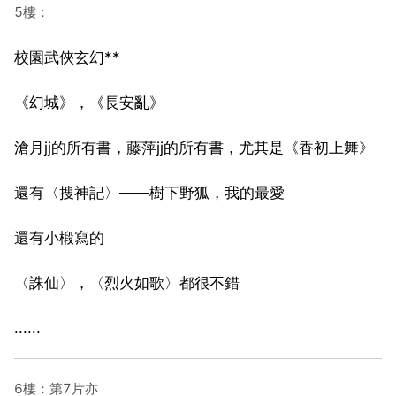
5樓：
校園武俠玄幻**
《幻城》，《長安亂》
滄月jj的所有書，藤萍jj的所有書，尤其是《香初上舞》
還有〈搜神記〉——樹下野狐，我的最愛
還有小椴寫的
〈誅仙〉，〈烈火如歌〉都很不錯
......
6樓：第7片亦