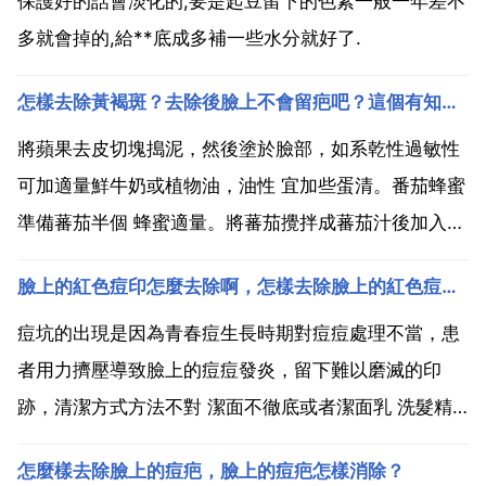
保護好的話會淡化的,要是起豆留下的色素一般一年差不
多就會掉的,給**底成多補一些水分就好了.
怎樣去除黃褐斑？去除後臉上不會留疤吧？這個有知道的嗎
將蘋果去皮切塊搗泥，然後塗於臉部，如系乾性過敏性
可加適量鮮牛奶或植物油，油性 宜加些蛋清。番茄蜂蜜
準備蕃茄半個 蜂蜜適量。將蕃茄攪拌成蕃茄汁後加入適
量蜂蜜攪至糊狀。均勻塗於臉或手部，待約15分鐘洗
臉上的紅色痘印怎麼去除啊，怎樣去除臉上的紅色痘印？
去，避開風沙，粉塵及化合物多的環境。太冷 太熱 太
潮的場所，對斑有不利影響 使用含有祛斑功效的護膚
痘坑的出現是因為青春痘生長時期對痘痘處理不當，患
品...
者用力擠壓導致臉上的痘痘發炎，留下難以磨滅的印
跡，清潔方式方法不對 潔面不徹底或者潔面乳 洗髮精
護髮素殘留，都有可能引發痘痘。試一下 推薦到正規美
怎麼樣去除臉上的痘疤，臉上的痘疤怎樣消除？
容醫院 中心進行診斷 鐳射祛痘，立竿見影的療效的深