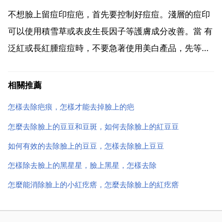
受愛美人士的青睞，鐳射祛痘 總療程為2 4周，一般只
不想臉上留痘印痘疤，首先要控制好痘痘。淺層的痘印
需...
可以使用積雪草或表皮生長因子等護膚成分改善。當 有
泛紅或長紅腫痘痘時，不要急著使用美白產品，先等痘
痘好了再使用。白糖洗臉去痘印法 每天用白糖加一點點
水來洗臉三次，一個星期就能摸得到光滑白嫩，而且對
相關推薦
暗瘡印非常有效，有興趣可以試試，最主要是持之以
怎樣去除疤痕，怎樣才能去掉臉上的疤
恆，而且是...
怎麼去除臉上的豆豆和豆斑，如何去除臉上的紅豆豆
如何有效的去除臉上的豆豆，怎樣去除臉上豆豆
怎樣除去臉上的黑星星，臉上黑星，怎樣去除
怎麼能消除臉上的小紅疙瘩，怎麼去除臉上的紅疙瘩