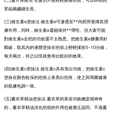
(二)薑片摩擦法 生薑切片後輕輕擦揉疤痕，可以抑制肉
芽組織繼續生長。
(三)維生素e塗抹法 維生素e可滲透至**內部而發揮其潤
膚作用，同時，維生素e還能保持**彈性。但大家可能
對維生素e去疤的功效還不太熟悉。把維生素e膠囊用針
戳破，取其內的液體塗抹在疤痕上輕輕揉按5-10分鐘，
每天兩次，持之以恆就會有比較好的效果。
(四)維生素c塗抹法 維生素c具有美白功效，把維生素c
塗抹在顏色較深的疤痕上來美白疤痕，使之與周圍健康
的肌膚色調一致。
(五)薰衣草精油塗抹法 薰衣草的美容功效總是很神奇
的，薰衣草精油淡化疤痕的作用也被廣泛認同。不過薰