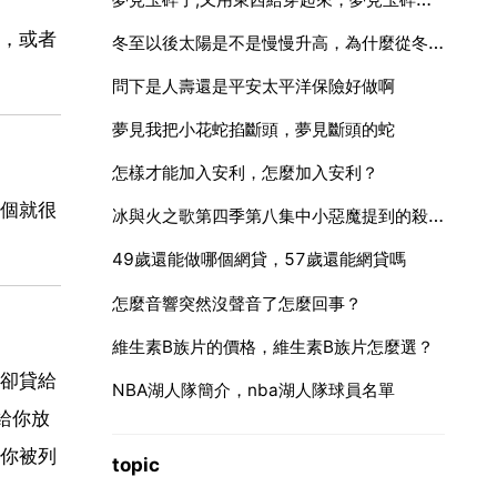
，或者
冬至以後太陽是不是慢慢升高，為什麼從冬至以後白天又變長了
問下是人壽還是平安太平洋保險好做啊
夢見我把小花蛇掐斷頭，夢見斷頭的蛇
怎樣才能加入安利，怎麼加入安利？
個就很
冰與火之歌第四季第八集中小惡魔提到的殺甲蟲是想要表達什麼
49歲還能做哪個網貸，57歲還能網貸嗎
怎麼音響突然沒聲音了怎麼回事？
維生素B族片的價格，維生素B族片怎麼選？
卻貸給
NBA湖人隊簡介，nba湖人隊球員名單
給你放
你被列
topic