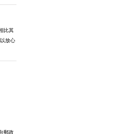
相比其
以放心
向郵政