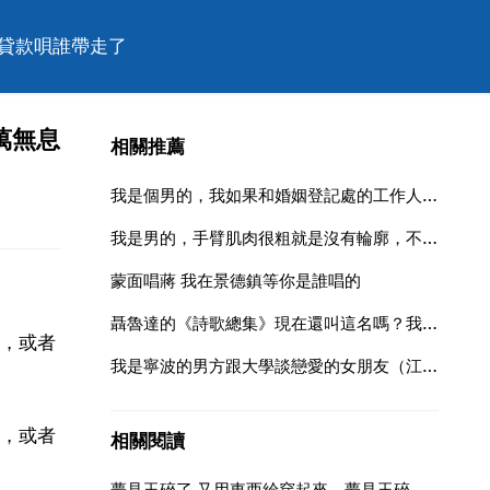
息貸款唄誰帶走了
萬無息
相關推薦
我是個男的，我如果和婚姻登記處的工作人員說我不想要婚姻自主權的時候工作人員會怎樣呢
我是男的，手臂肌肉很粗就是沒有輪廓，不解，求達人
蒙面唱蔣 我在景德鎮等你是誰唱的
聶魯達的《詩歌總集》現在還叫這名嗎？我手頭的是2019版的老
，或者
我是寧波的男方跟大學談戀愛的女朋友（江蘇鎮江丹陽）發展到結婚地步昨天訂婚老丈人要求我們給
，或者
相關閱讀
夢見玉碎了,又用東西給穿起來，夢見玉碎了是什麼意思？