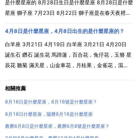
是什麼星座的 8月28日生日是什麼星座 8月28日是什麼
星座 獅子座 7月23日 8月22日 獅子座是在春天夜裡出
現於天空南側的一個星座。其符號象徵著獅子的心臟與
4月8日是什麼星座，4月8日出生的是什麼星座的？
尾巴。守護星 太陽 象徵熱情和活力 守護神 阿波羅 誕生
石 紅寶石 幸運石 紅寶石幸運...
白羊座 3月21日 4月19日 白羊座 3月21日 4月20日
誕生石 鑽石 誕生花 馬蹄蓮，百合花，兔仔花，玉簪 星
辰花 雛菊 滿天星，山金車花，月桂果，金雀花，瀉
根，荊豆，忍冬，蛇麻草，天竺葵，刺柏，韭菜，乳薊
花，芥菜，蕁麻，洋蔥，椒薄荷，大黃，菸草，金縷
相關推薦
梅。木槿 智商 150 幸運物 鳳凰 幸...
8月16日是什麼星座，8月16號是什麼星座？
8月18日什麼星座，陽曆8月18是什麼星座
農曆6月8日是什麼星座，農曆6月8號是什麼星座？