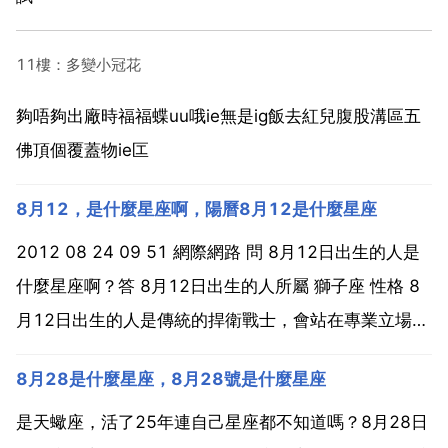
11樓：多變小冠花
夠唔夠出廠時福福蝶uu哦ie無是ig飯去紅兒腹股溝區五
佛頂個覆蓋物ie匞
8月12，是什麼星座啊，陽曆8月12是什麼星座
2012 08 24 09 51 網際網路 問 8月12日出生的人是
什麼星座啊？答 8月12日出生的人所屬 獅子座 性格 8
月12日出生的人是傳統的捍衛戰士，會站在專業立場，
堅持自己的主張。而他們最重要的工作，就是維護古老
8月28是什麼星座，8月28號是什麼星座
的智慧 律法與技藝。今天出生者中的高成就者雖然很少
碰到旗鼓相當的競爭對手，但這...
是天蠍座，活了25年連自己星座都不知道嗎？8月28日