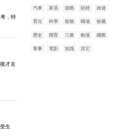
汽車
家居
遊戲
財經
旅遊
思考，特
育兒
科學
寵物
職場
收藏
歷史
體育
三農
動漫
國際
軍事
電影
知識
其它
後才去
受生