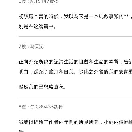
6樓：記15147費樸
初讀這本書的時候，我以為它是一本純敘事類的**
別是在經濟篇中。
7樓：琦天沅
正向介紹所寫的認清生活的阻礙和生命的本質，告
明白，蹉跎了歲月和自我。除此之外警醒我們要熱
縱然我們已忽略遺忘。
8樓：知哥89435趴椅
我覺得描繪了作者兩年間的所見所聞，小到兩個螞
活。