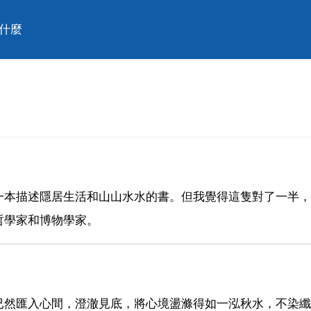
什麼
一本描述隱居生活和山山水水的書。但我覺得這隻對了一半，
哲學家和博物學家。
已然匯入心間，澄澈見底，將心境盪滌得如一泓秋水，不染纖