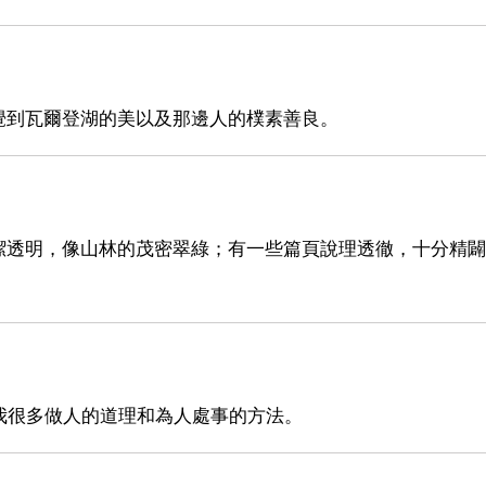
覺到瓦爾登湖的美以及那邊人的樸素善良。
潔透明，像山林的茂密翠綠；有一些篇頁說理透徹，十分精闢
我很多做人的道理和為人處事的方法。