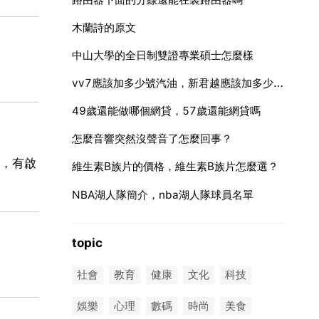
木蘭詩的原文
中山大學的全日制雙證專業碩士怎麼樣
vv7應該加多少號汽油，新君越應該加多少號的汽油
49歲還能做哪個網貸，57歲還能網貸嗎
怎麼音響突然沒聲音了怎麼回事？
，有啟
維生素B族片的價格，維生素B族片怎麼選？
NBA湖人隊簡介，nba湖人隊球員名單
topic
社會
教育
健康
文化
科技
娛樂
心理
數碼
時尚
美食