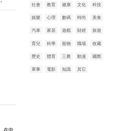
社會
教育
健康
文化
科技
娛樂
心理
數碼
時尚
美食
汽車
家居
遊戲
財經
旅遊
育兒
科學
寵物
職場
收藏
歷史
體育
三農
動漫
國際
軍事
電影
知識
其它
，在中