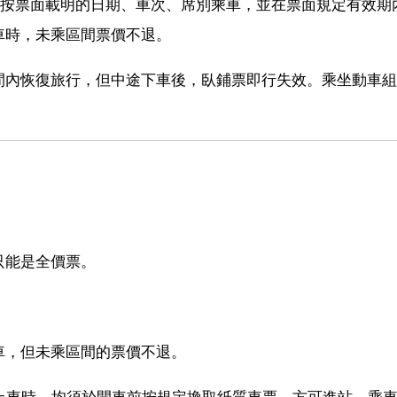
須按票面載明的日期、車次、席別乘車，並在票面規定有效期
車時，未乘區間票價不退。
間內恢復旅行，但中途下車後，臥鋪票即行失效。乘坐動車組
只能是全價票。
車，但未乘區間的票價不退。
上車時，均須於開車前按規定換取紙質車票。方可進站、乘