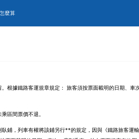
價怎麼算
留。根據鐵路客運規章規定： 旅客須按票面載明的日期、車
未乘區間票價不退。
臥鋪，列車有權將該鋪另行**的規定，因與《鐵路旅客運