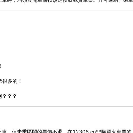
！
票很多的！
啊？？？
，但未乘區間的票價不退。在12306.cn**購買火車票的