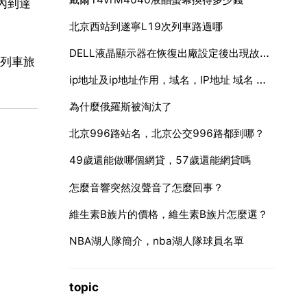
內到達
北京西站到遂寧L19次列車路過哪
DELL液晶顯示器在恢復出廠設定後出現故障，不能顯示
列車旅
ip地址及ip地址作用，域名，IP地址 域名 作用
為什麼俄羅斯被淘汰了
北京996路站名，北京公交996路都到哪？
49歲還能做哪個網貸，57歲還能網貸嗎
怎麼音響突然沒聲音了怎麼回事？
維生素B族片的價格，維生素B族片怎麼選？
NBA湖人隊簡介，nba湖人隊球員名單
topic
車。