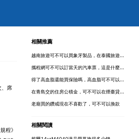
相關推薦
越南旅遊可不可以買象牙製品，在泰國旅遊期間如果購買了象牙製品，怎樣才能合法出入境？
攜程網可不可以訂當天的汽車票，這是什麼意思
得了高血脂還能買保險嗎，高血脂可不可以購買保險？
次、席
在青島交的住房公積金，可不可以在煙臺貸款買房
老廟買的鑽戒現在不喜歡了，可不可以換款
相關閱讀
輸規程》
戴爾14vrM4040液晶螢幕換得多少錢