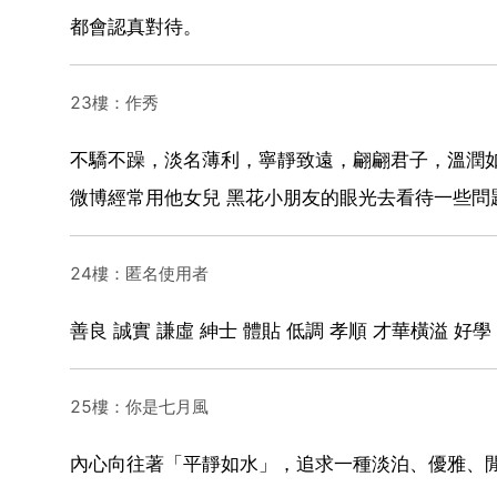
都會認真對待。
23樓：作秀
不驕不躁，淡名薄利，寧靜致遠，翩翩君子，溫潤
微博經常用他女兒 黑花小朋友的眼光去看待一些問
24樓：匿名使用者
善良 誠實 謙虛 紳士 體貼 低調 孝順 才華橫溢 好
25樓：你是七月風
內心向往著「平靜如水」，追求一種淡泊、優雅、