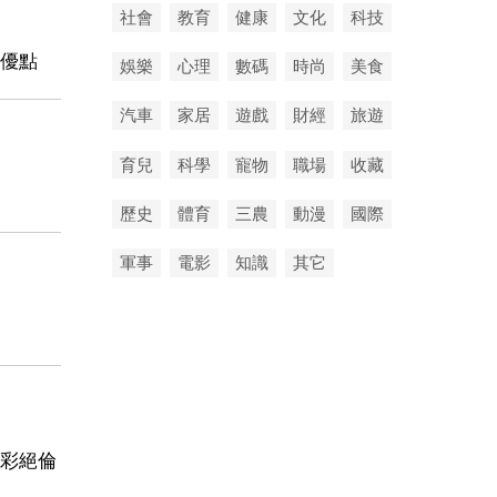
社會
教育
健康
文化
科技
優點
娛樂
心理
數碼
時尚
美食
汽車
家居
遊戲
財經
旅遊
育兒
科學
寵物
職場
收藏
歷史
體育
三農
動漫
國際
軍事
電影
知識
其它
彩絕倫