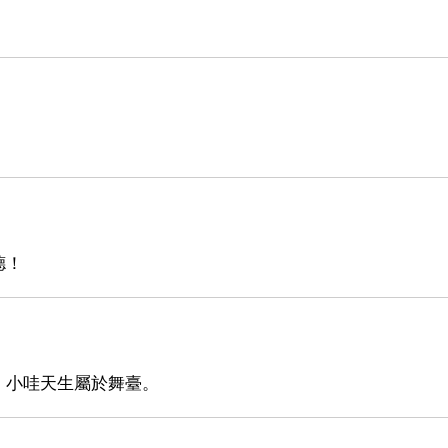
德！
，小哇天生屬於舞臺。