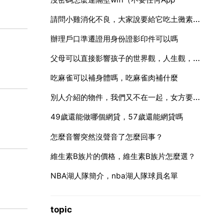
請問小雞消化不良，大家說要給它吃土黴素，我這有羅紅黴素，是否也可以給它吃
辦理戶口準遷證用身份證影印件可以嗎
父母可以直接影響孩子的世界觀，人生觀，價值觀嗎
吃麻雀可以補身體嗎，吃麻雀肉補什麼
別人介紹的物件，我們又不在一起，女方要求先做朋友，我該怎麼辦
49歲還能做哪個網貸，57歲還能網貸嗎
怎麼音響突然沒聲音了怎麼回事？
維生素B族片的價格，維生素B族片怎麼選？
NBA湖人隊簡介，nba湖人隊球員名單
topic