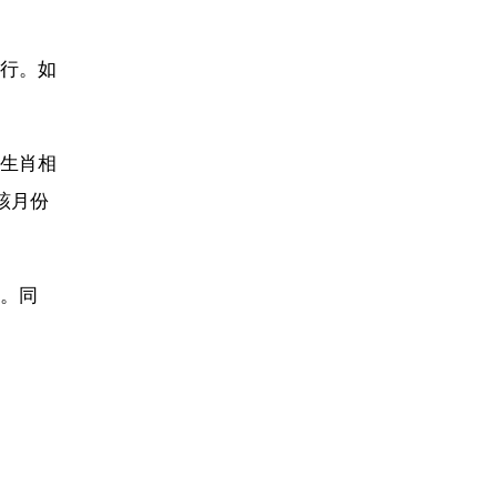
行。如
生肖相
該月份
。同