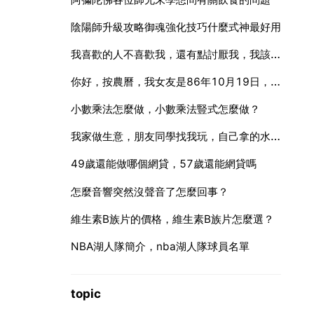
陰陽師升級攻略御魂強化技巧什麼式神最好用
我喜歡的人不喜歡我，還有點討厭我，我該怎麼辦
你好，按農曆，我女友是86年10月19日，我是87年10月19日的，打算在今年秋天結婚，能幾個好日子麼，謝謝
小數乘法怎麼做，小數乘法豎式怎麼做？
我家做生意，朋友同學找我玩，自己拿的水喝酒喝該不該收錢
49歲還能做哪個網貸，57歲還能網貸嗎
怎麼音響突然沒聲音了怎麼回事？
維生素B族片的價格，維生素B族片怎麼選？
NBA湖人隊簡介，nba湖人隊球員名單
topic