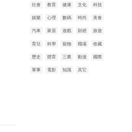
社會
教育
健康
文化
科技
娛樂
心理
數碼
時尚
美食
汽車
家居
遊戲
財經
旅遊
育兒
科學
寵物
職場
收藏
歷史
體育
三農
動漫
國際
軍事
電影
知識
其它