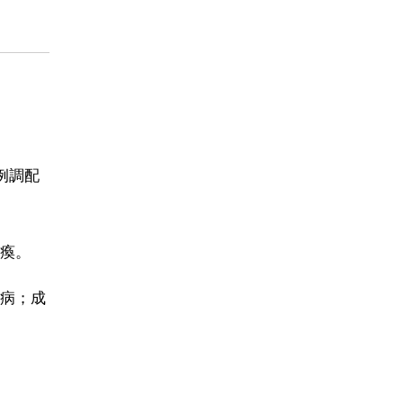
例調配
瘓。
病；成