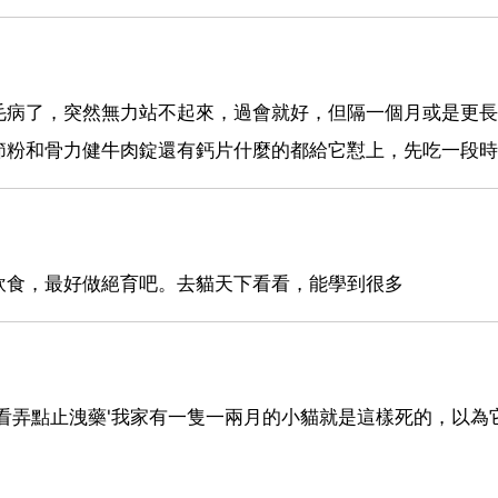
毛病了，突然無力站不起來，過會就好，但隔一個月或是更長
節粉和骨力健牛肉錠還有鈣片什麼的都給它懟上，先吃一段時
飲食，最好做絕育吧。去貓天下看看，能學到很多
看弄點止洩藥'我家有一隻一兩月的小貓就是這樣死的，以為