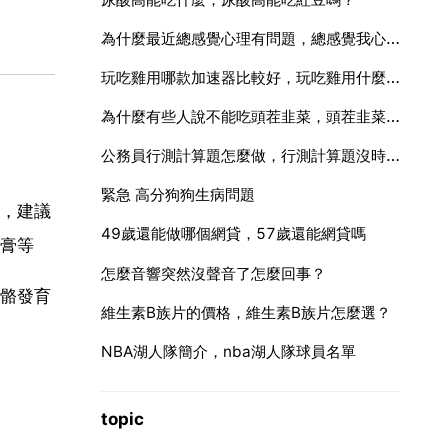
為什麼最近總感覺心理有問題，總感覺我心理有問題，我該怎麼辦好？
玩吃雞用哪款加速器比較好，玩吃雞用什麼加速器比較好？
為什麼有些人說不能吃頭茬韭菜，頭茬韭菜是「發物」嗎
公務員行測計算題怎麼做，行測計算題沒時間做
緊急 高分狗狗生病問題
，建議
49歲還能做哪個網貸，57歲還能網貸嗎
膏等
怎麼音響突然沒聲音了怎麼回事？
骼發育
維生素B族片的價格，維生素B族片怎麼選？
NBA湖人隊簡介，nba湖人隊球員名單
topic