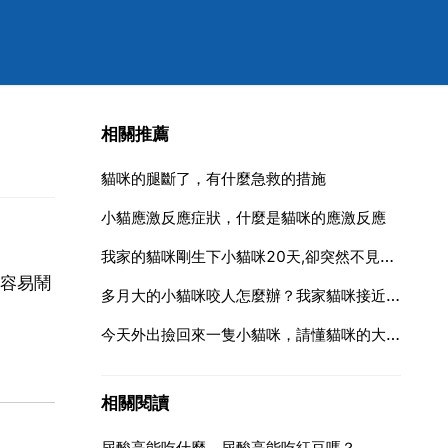
相關推薦
貓咪的腿斷了，有什麼急救的措施
小貓應激反應症狀，什麼是貓咪的應激反應
我家的貓咪剛生下小貓咪20天,卻突然不見了 快星期沒回家了,是死了嗎還是
容易鬧
多月大的小貓咪咬人怎麼辦？我家貓咪接近兩個月，來家裡十多天了，都和我家狗狗玩，狗狗老是咬他，使
今天外出撿回來一隻小貓咪，請懂貓咪的大神幫忙看看是什麼品種
相關閱讀
尿酸高能吃什麼，尿酸高能吃紅豆嗎？