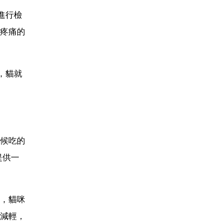
進行檢
疼痛的
，貓就
候吃的
提供一
，貓咪
減輕，