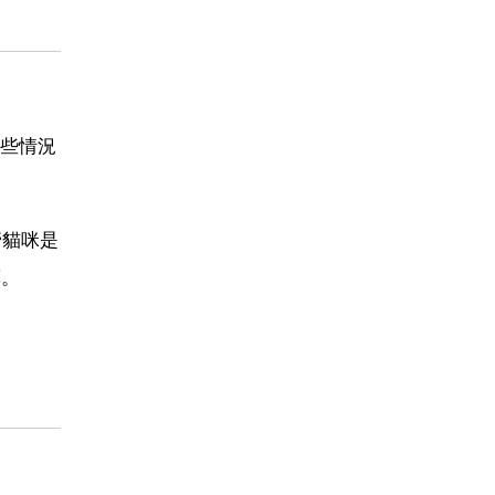
些情況
管貓咪是
藥。