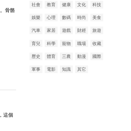
社會
教育
健康
文化
科技
。骨骼
娛樂
心理
數碼
時尚
美食
汽車
家居
遊戲
財經
旅遊
育兒
科學
寵物
職場
收藏
歷史
體育
三農
動漫
國際
軍事
電影
知識
其它
，這個