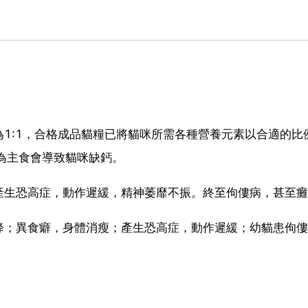
1:1，合格成品貓糧已將貓咪所需各種營養元素以合適的比
臟為主食會導致貓咪缺鈣。
產生恐高症，動作遲緩，精神萎靡不振。終至佝僂病，甚至癱
降；異食癖，身體消瘦；產生恐高症，動作遲緩；幼貓患佝僂
。