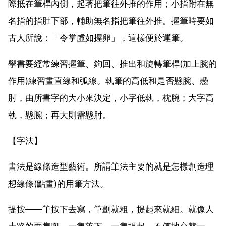
際抵在筆桿內側，起著把筆往外推的作用；小指附在無
名指的指肚下部，輔助無名指把筆往外推。握筆時要如
古人所說：「令掌虛如握卵」，這樣便於運筆。
學書要經常練習握筆、鉤回、推出和旋轉筆桿(加上腕的
作用)練習畫直線和弧線。執筆的高低和是否懸腕、懸
肘，由所書字的大小來決定，小字低執，枕腕；大字高
執，懸腕；再大則需懸肘。
【字法】
書法是線條造型藝術。所謂筆法主要的就是怎樣創造理
想線條(點畫)的用筆方法。
提按——筆按下去寫，筆劃就粗，提起來就細。就像人