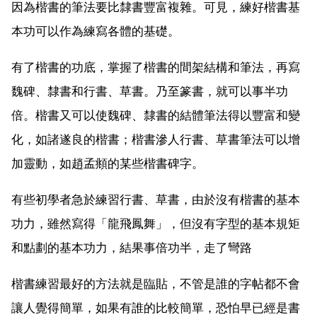
因為楷書的筆法要比隸書豐富複雜。可見，練好楷書基
本功可以作為練寫各體的基礎。
有了楷書的功底，掌握了楷書的間架結構和筆法，再寫
魏碑、隸書和行書、草書。乃至篆書，就可以事半功
倍。楷書又可以使魏碑、隸書的結體筆法得以豐富和變
化，如諸遂良的楷書；楷書滲人行書、草書筆法可以增
加靈動，如趙孟頫的某些楷書碑字。
有些初學者急於練習行書、草書，由於沒有楷書的基本
功力，雖然寫得「龍飛鳳舞」，但沒有字型的基本規矩
和點劃的基本功力，結果事倍功半，走了彎路
楷書練習最好的方法就是臨貼，不管是誰的字帖都不會
讓人覺得簡單，如果有誰的比較簡單，恐怕早已經是書