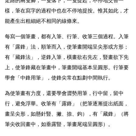
走路的兩隻腳，一隻落下，一隻提起，不停地交替一
樣，筆在寫字的過程中也在不停地提按。惟其如此，才
能產生出粗細絕不相同的線條來。
每寫一個筆畫，都有入筆、行筆、收筆三個過程。入筆
有「露鋒」法，順筆而入，使筆畫開端呈尖形或方形；
有「藏鋒法」，逆鋒入筆，橫畫欲右先左，豎畫欲下先
上，使筆鋒藏在筆畫中，筆畫開端基本呈圓形。行筆要
學會「中鋒用筆」，使鋒尖常在點劃中間執行。
為使筆畫有力度，還要學會澀勢用筆，行中留，留中
行，避免浮華。收筆有「露鋒」（把筆逐漸提出紙面，
畫呈尖形，如懸針豎、撇、捺、鉤），有「藏鋒」（將
筆尖收回畫中，如垂露豎，筆畫尾端呈圓形）。