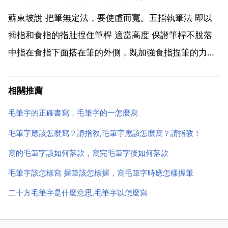
法，要使虛而寬。五指執筆法 即以拇指和食指的指肚捏
住筆桿 適當高度 保證筆桿不脫落 中指在...
蘇東坡說 把筆無定法，要使虛而寬。五指執筆法 即以
拇指和食指的指肚捏住筆桿 適當高度 保證筆桿不脫落
中指在食指下面搭在筆的外側，既加強食指捏筆的力
量，又發揮把筆往裡鉤的作用 無名指的甲肉之際抵在筆
桿內側，起著把筆往外推的作用 小指附在無名指的指肚
相關推薦
下部，輔助無名指把筆往外推。握筆時要如古人所說 令
毛筆字的正確書寫，毛筆字的一怎麼寫
掌...
毛筆字應該怎麼寫？請指教,毛筆字應該怎麼寫？請指教！
寫的毛筆字該如何落款，寫完毛筆字後如何落款
毛筆字該怎樣寫 握筆該怎樣握，寫毛筆字時應怎樣握筆
二十方毛筆字是什麼意思,毛筆字以怎麼寫