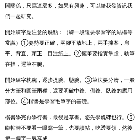
間關係，只寫這麼多，如果有興趣，可以給我發資訊我
們一起研究。
開始練字應注意的幾點：（練一段還要學習字的結構等
常識）①姿勢要正確，兩腳平放地上，兩手據案，肩
平、背直、頭正，目注紙上。②握筆要指實掌虛，執筆
在指，運筆在腕。
開始練字枕腕，逐步提腕、懸腕。③筆法要分清，一般
分方筆和圓筆兩種，還要明確中鋒、側鋒、臥鋒的應用
部位。④楷書是學習毛筆字的基礎。
楷書學完再學行書，最後是草書。您先學魏碑也行。⑤
臨帖時不要看一眼寫一筆，先要讀帖，吃透要領，然後
把一個字一氣寫成。