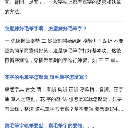
直、臂開、足安」。一般字帖上都有寫字的姿勢和執筆
的方法。
怎麼練好毛筆字啊，怎麼練好毛筆字？
一 先練握筆姿勢 二 從筆劃開始練起 橫豎丿丶點折 不要
認為簡單而覺得好笑，這是練毛筆字打好基本功。然後
再循序漸進，穿插帶筆劃的字進行練習。如 三 王 練的
是橫劃 十 川 練的是長橫，懸針豎，豎彎丿，垂露豎。
花字的毛筆字怎麼寫,道毛筆字怎麼寫？
以此類推！三 中楷練熟後可以穿插練大字，把中楷放大
幾倍寫，也就是練膽。再練小楷，練心。這樣都...
康熙字典 古文 蘤，唐韻 集韻 正韻 呼瓜切，音譁。正字
通 草木之葩也。花 字的歷 法 想怎麼寫就怎麼寫，只要
有筆鋒，整潔 道毛筆字怎麼寫？基本要領 要想寫好毛
筆字必須掌握好筆法和字法。執筆 蘇東坡說 把筆無定
寫毛筆字執筆要點，寫毛筆字的要領。。。