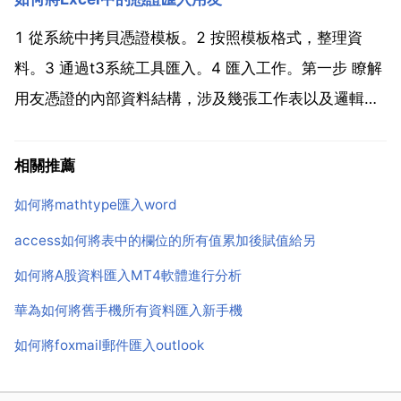
www.mathtype.這個對你應該是有所幫助的。目前網
上流傳的破...
1 從系統中拷貝憑證模板。2 按照模板格式，整理資
料。3 通過t3系統工具匯入。4 匯入工作。第一步 瞭解
用友憑證的內部資料結構，涉及幾張工作表以及邏輯關
係 第二步 向系統管理員詢問哪個使用者有此資料追加
許可權以及使用者的密碼 注 通常情況還是請用友的技
相關推薦
術人員進行。這樣做風險很大。除非用友系統提供了...
如何將mathtype匯入word
access如何將表中的欄位的所有值累加後賦值給另
如何將A股資料匯入MT4軟體進行分析
華為如何將舊手機所有資料匯入新手機
如何將foxmail郵件匯入outlook