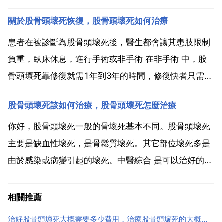
跟自身的骨頭在磨，最後自己的骨頭就被磨壞了，所以
關於股骨頭壞死恢復，股骨頭壞死如何治療
只好翻修一下，植入一些人工骨頭進去。關於股骨頭置
換現在只有隨訪二十年的資料，就是對二十年前的這類
患者在被診斷為股骨頭壞死後，醫生都會讓其患肢限制
患者一直觀察...
負重，臥床休息，進行手術或非手術 在非手術 中，股
骨頭壞死靠修復就需1年到3年的時間，修復快者只需半
年。然而長期不負重臥床休息，是不易實行，也不提倡
股骨頭壞死該如何治療，股骨頭壞死怎麼治療
的。功能鍛鍊可防止廢用性的肌肉萎縮，是促使早日恢
復功能的一種有效手段。功能鍛鍊應以自動為主，被動
你好，股骨頭壞死一般的骨壞死基本不同。股骨頭壞死
為輔，由...
主要是缺血性壞死，是骨鬆質壞死。其它部位壞死多是
由於感染或病變引起的壞死。中醫綜合 是可以治好的。
需要內服的中藥和外用的膏藥進 是可以治好的。我是一
名股骨頭壞死的患者，我沒有吃過激素類藥，希望你的
相關推薦
情況和我一樣。我們只有自強。因為病我學會了扎幹
治好股骨頭壞死大概需要多少費用，治療股骨頭壞死的大概費用多少