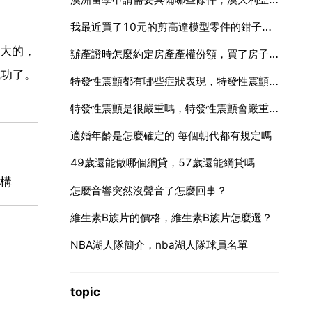
我最近買了10元的剪高達模型零件的鉗子，不過我覺得剪下來的零件很難看。買正版BANDAI的會不會好些
大的，
辦產證時怎麼約定房產產權份額，買了房子，辦房產證時可以約定份額嗎？
成功了。
特發性震顫都有哪些症狀表現，特發性震顫症狀表現都有哪些？
特發性震顫是很嚴重嗎，特發性震顫會嚴重嗎？
適婚年齡是怎麼確定的 每個朝代都有規定嗎
49歲還能做哪個網貸，57歲還能網貸嗎
構
怎麼音響突然沒聲音了怎麼回事？
維生素B族片的價格，維生素B族片怎麼選？
NBA湖人隊簡介，nba湖人隊球員名單
topic