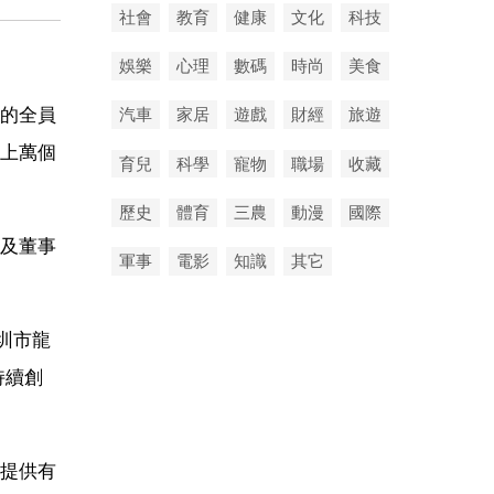
社會
教育
健康
文化
科技
娛樂
心理
數碼
時尚
美食
的全員
汽車
家居
遊戲
財經
旅遊
上萬個
育兒
科學
寵物
職場
收藏
歷史
體育
三農
動漫
國際
及董事
軍事
電影
知識
其它
圳市龍
持續創
提供有