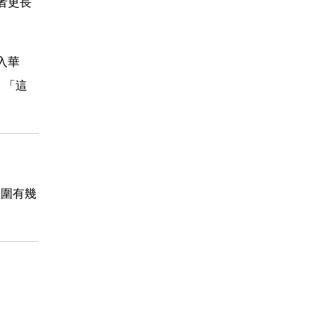
者更長
入華
，「這
周圍有幾