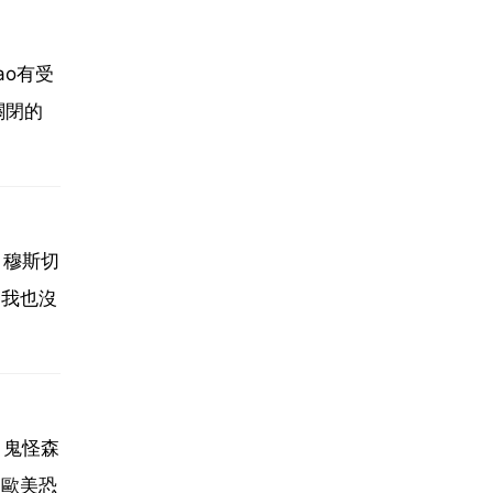
ao有受
關閉的
 穆斯切
 我也沒
 鬼怪森
部歐美恐