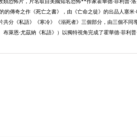
經典宗教類恐怖片，片名取自美國知名恐怖**作家霍華德·菲利普·
）在其作品中虛構的的傳奇之作《死亡之書》，由《亡命之徒》的出品人塞米
影片共分《私語》《寒冷》《溺死者》三個部分，由三個不同
、布萊恩·尤茲納《私語》）以獨特視角完成了霍華德·菲利普