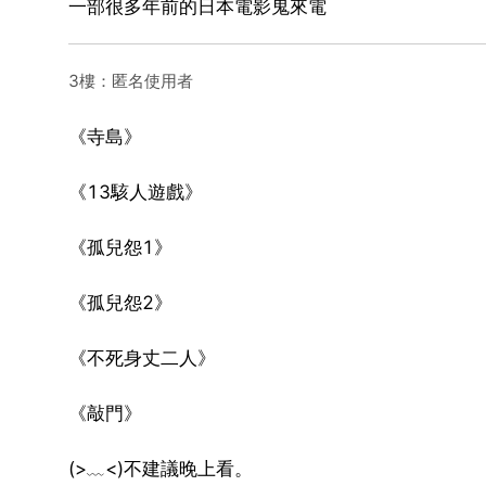
一部很多年前的日本電影鬼來電
3樓：匿名使用者
《寺島》
《13駭人遊戲》
《孤兒怨1》
《孤兒怨2》
《不死身丈二人》
《敲門》
(>﹏<)不建議晚上看。