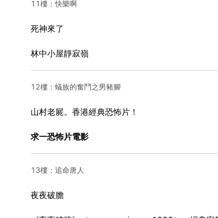
11樓：快樂啊
死神來了
林中小屋靜寂嶺
12樓：蟻族的奮鬥之男豬腳
山村老屍。香港經典恐怖片！
求一恐怖片電影
13樓：追命唐人
夜夜破膽