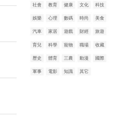
社會
教育
健康
文化
科技
娛樂
心理
數碼
時尚
美食
汽車
家居
遊戲
財經
旅遊
育兒
科學
寵物
職場
收藏
歷史
體育
三農
動漫
國際
軍事
電影
知識
其它