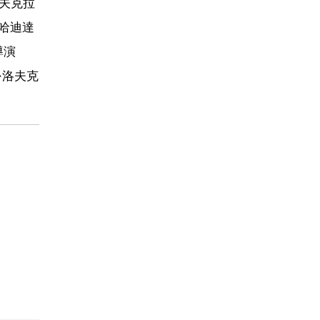
洛夫克拉
·哈迪達
導演
·洛夫克