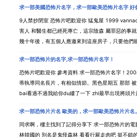
求一部美國恐怖片名字，求一部歐美恐怖片名字 好
9人禁抄閉室 恐怖片吧歡迎你 猛鬼屋 1999 vanna
害人 和醫生都已經死專亡，這宗陰森 屬罪惡的事就被
幾十年後，有五個人應邀來到這座房子，只要他們能熬
求一部恐怖片的名字,求一部恐怖片名字！
恐怖片吧歡迎你 參考資料 求一部恐怖片名字！2008
蒂執導同名長片，有相似情節。黑色星期五 那部 被
bai看過不過我給你du縷了一下 zhi最早出現將頭片是 
求一部恐怖片片名 歐美的，求一部歐美恐怖片片名
同求啊，樓主找到了記得分享下 求一部恐怖片的電
林韓國的 別名是鬼怪森林 看看行屍走肉吧 挺不錯