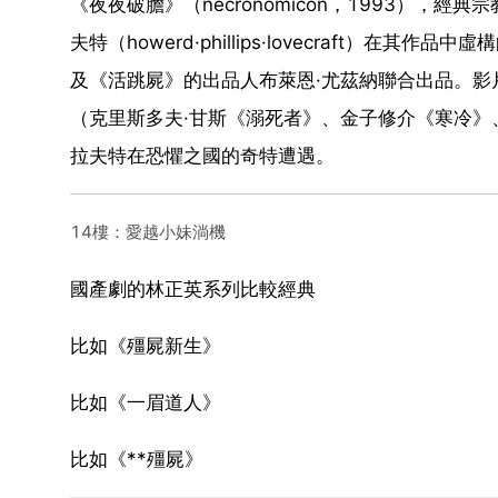
《夜夜破膽》（necronomicon，1993），
夫特（howerd·phillips·lovecraft
及《活跳屍》的出品人布萊恩·尤茲納聯合出品。
（克里斯多夫·甘斯《溺死者》、金子修介《寒冷》
拉夫特在恐懼之國的奇特遭遇。
14樓：愛越小妹淌機
國產劇的林正英系列比較經典
比如《殭屍新生》
比如《一眉道人》
比如《**殭屍》