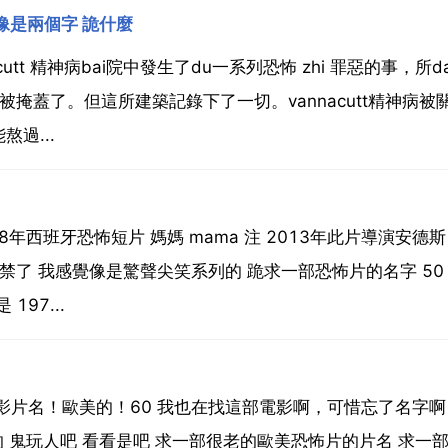
像是兩個字 詭什麼
cutt 精神病bai院中發生了du一系列恐怖 zhi 罪惡的事，所d
掩蓋了。但這所建築記錄下了一切。vannacutt精神病被
過...
年西班牙恐怖短片 媽媽 mama 注 2013年此片導演安德斯
禁了 我感覺像是驚聲尖笑系列的 跪求一部恐怖片的名字 50
197...
。
影片名！歐美的！60 我也在找這部電影啊，可惜忘了名字啊
的 鬼玩人吧 看看是吧 求一部很老的歐美恐怖片的片名 求一