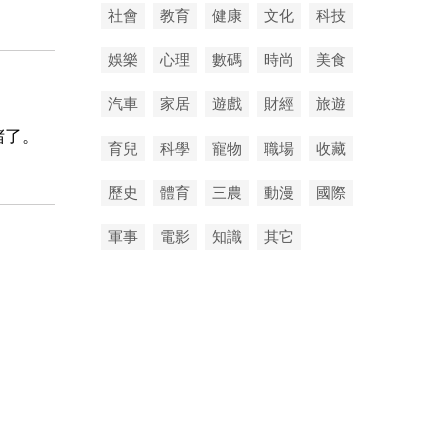
社會
教育
健康
文化
科技
娛樂
心理
數碼
時尚
美食
汽車
家居
遊戲
財經
旅遊
堵了。
育兒
科學
寵物
職場
收藏
歷史
體育
三農
動漫
國際
軍事
電影
知識
其它