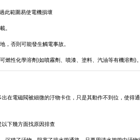
超過此範圍易使電機損壞
過載。
接地，否則可能發生觸電事故。
可燃性化學溶劑)如噴霧劑、噴漆、塗料、汽油等有機溶劑)
多出在電磁閥被細微的汙物卡住，只是其動作不到位，使得通
從以下幾方面找原因排查
處，沉積了汙物，阻塞了排水管通路，只要用清水把管中汙物