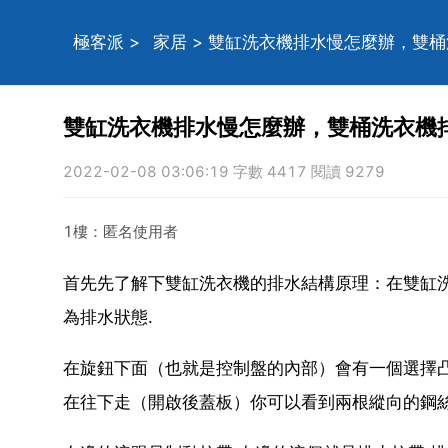
極客派
>
家居
> 雙缸洗衣機排水慢怎麼辦，雙
雙缸洗衣機排水慢怎麼辦，雙桶洗衣機
2022-02-08 03:06:19 字數 4417 閱讀 9279
1樓：匿名使用者
首先先了解下雙缸洗衣機的排水結構原理：在雙缸洗
為排水狀態.
在旋鈕下面（也就是控制盤的內部）會有一個選擇凸
在往下走（開啟後蓋板）你可以看到兩根縱向的鋼絲