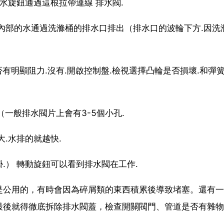
水旋鈕通過這根拉帶連線 排水閥.
內部的水通過洗滌桶的排水口排出（排水口的波輪下方.因洗
有明顯阻力.沒有.開啟控制盤.檢視選擇凸輪是否損壞.和彈
（一般排水閥片上會有3-5個小孔.
.水排的就越快.
.） 轉動旋鈕可以看到排水閥在工作.
是公用的，有時會因為碎屑類的東西積累後導致堵塞。還有一
最後就得徹底拆除排水閥蓋，檢查開關閥門、管道是否有雜物