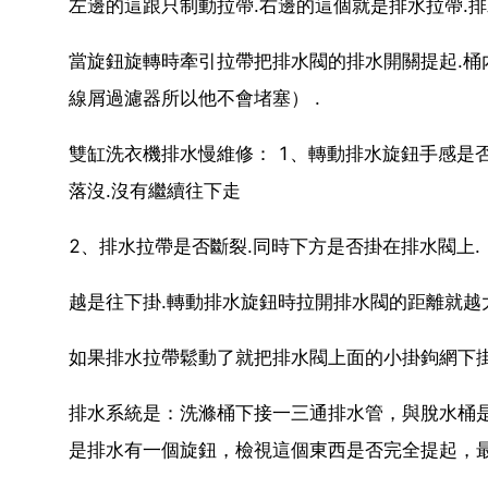
左邊的這跟只制動拉帶.右邊的這個就是排水拉帶.排
當旋鈕旋轉時牽引拉帶把排水閥的排水開關提起.桶
線屑過濾器所以他不會堵塞） .
雙缸洗衣機排水慢維修： 1、轉動排水旋鈕手感是否
落沒.沒有繼續往下走
2、排水拉帶是否斷裂.同時下方是否掛在排水閥上.
越是往下掛.轉動排水旋鈕時拉開排水閥的距離就越大
如果排水拉帶鬆動了就把排水閥上面的小掛鉤網下掛
排水系統是：洗滌桶下接一三通排水管，與脫水桶
是排水有一個旋鈕，檢視這個東西是否完全提起，