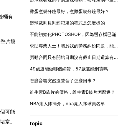
雞蛋煮幾分鐘最好，煮雞蛋幾分鐘最好？
滌桶有
籃球裁判員判罰犯規的程式是怎麼樣的
不能初始化PHOTOSHOP，因為暫存檔已滿
簧墊片脫
求助專業人士！關於我的勞務糾紛問題，能不能要求所謂雙倍工資
勞動合同只有開始日期沒有截止日期還算有效嗎
49歲還能做哪個網貸，57歲還能網貸嗎
怎麼音響突然沒聲音了怎麼回事？
維生素B族片的價格，維生素B族片怎麼選？
NBA湖人隊簡介，nba湖人隊球員名單
個可能
堵塞。
topic