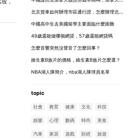
兵役，
北京貨車如何辦理市區通行證，怎麼辦理北京市內貨車通行證
中國高中生去美國留學主要面臨什麼困難
49歲還能做哪個網貸，57歲還能網貸嗎
怎麼音響突然沒聲音了怎麼回事？
維生素B族片的價格，維生素B族片怎麼選？
NBA湖人隊簡介，nba湖人隊球員名單
topic
。
社會
教育
健康
文化
科技
娛樂
心理
數碼
時尚
美食
汽車
家居
遊戲
財經
旅遊