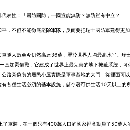
具代表性：「國防國防，一國豈能無防？無防豈有中立？
和平，不但不能徹底廢除軍隊，反而要把瑞士國防軍建得更加
其軍隊人數至今仍然高達36萬，屬於世界人均最高水平。瑞
仍一直加緊備戰，它建成了世界上最完善的地下掩蔽系統，可
，公路旁偽裝的居民小屋實際是軍事基地的大門，從裡面可以
建有各種生活必須的基本設施，儲存著可供生活10天以上的
上了軍裝，在一個只有400萬人口的國家裡竟動員了50萬人