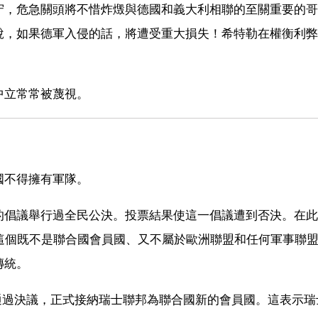
守，危急關頭將不惜炸燬與德國和義大利相聯的至關重要的哥
說，如果德軍入侵的話，將遭受重大損失！希特勒在權衡利弊
中立常常被蔑視。
國不得擁有軍隊。
的倡議舉行過全民公決。投票結果使這一倡議遭到否決。在此
這個既不是聯合國會員國、又不屬於歐洲聯盟和任何軍事聯
傳統。
致通過決議，正式接納瑞士聯邦為聯合國新的會員國。這表示瑞