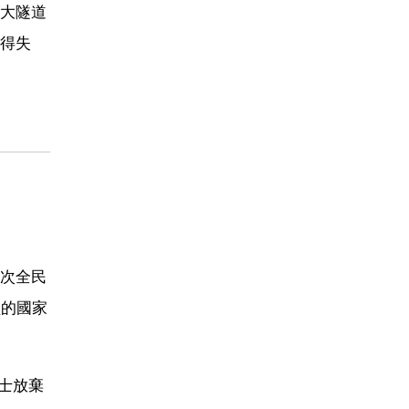
大隧道
得失
次全民
盟的國家
士放棄