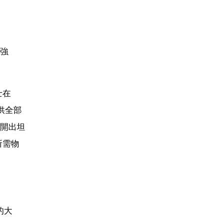
強
士在
供全部
開出坦
所需物
的大