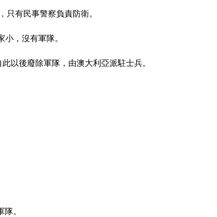
通過，只有民事警察負責防衛。
家小，沒有軍隊。
突，自此以後廢除軍隊，由澳大利亞派駐士兵。
軍隊。