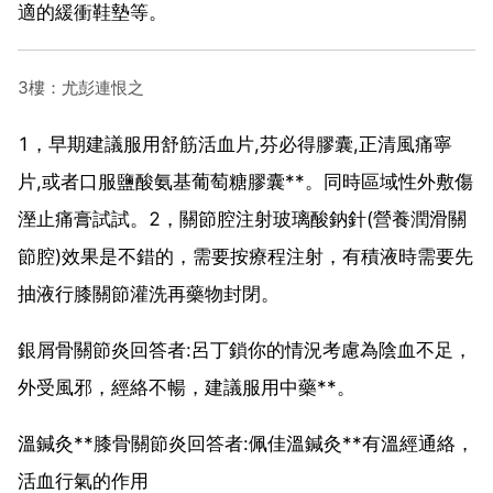
適的緩衝鞋墊等。
3樓：尤彭連恨之
1，早期建議服用舒筋活血片,芬必得膠囊,正清風痛寧
片,或者口服鹽酸氨基葡萄糖膠囊**。同時區域性外敷傷
溼止痛膏試試。2，關節腔注射玻璃酸鈉針(營養潤滑關
節腔)效果是不錯的，需要按療程注射，有積液時需要先
抽液行膝關節灌洗再藥物封閉。
銀屑骨關節炎回答者:呂丁鎖你的情況考慮為陰血不足，
外受風邪，經絡不暢，建議服用中藥**。
溫鍼灸**膝骨關節炎回答者:佩佳溫鍼灸**有溫經通絡，
活血行氣的作用