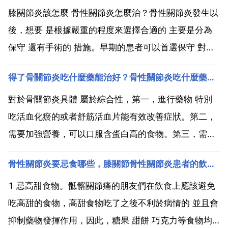
膝關節炎該怎麼 骨性關節炎怎麼治？骨性關節炎發生以
後，想要 是根據嚴重的程度來選擇合適的 主要是分為
保守 還有手術的 措施。早期的患者可以首選保守 對於
中晚期的骨性關節炎患者，如果軟骨已經出現了破壞，
得了骨關節炎吃什麼藥能治好？骨性關節炎吃什麼藥好？
下肢的力線也有所改變，需要採取手術的 措施來 只有
選擇手術的 才可以減輕疼痛，改善功能，提高生活質
對於骨關節炎具體 屬於綜合性，第一，進行藥物 特別
量...
吃活血化瘀的或者舒筋活血片能有效改善症狀。第二，
需要加強營養，可以口服含蛋白高的食物。第三，需要
物理 包括熱敷，理療，針灸等。第四，嚴重者還需要進
骨性關節炎要忌食哪些，膝關節骨性關節炎患者的飲食禁忌有哪些
行關節抽液或者是進行手術 之後定期複查。骨關節 炎
目前 並沒有 方 法 能夠 治好，只能是在醫生 指 ...
1 忌高甜食物。骶髂關節痛的朋友們在飲食上應該避免
吃高甜的食物，高甜食物吃了之後不利於病情的 並且會
抑制藥物發揮作用，因此，糖果 甜餅 巧克力等食物均