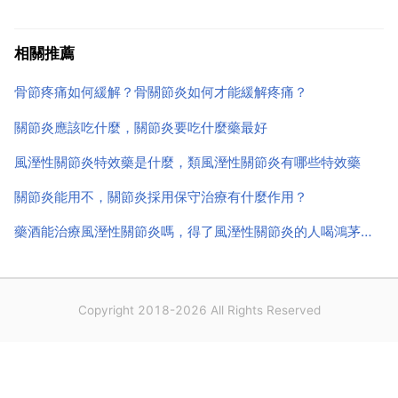
是骶髂關節痛患者在飲食上需要禁忌的。2 忌肥膩食
物。肥膩食物在體內氧化過程中會產生酮體，體內過量
相關推薦
的酮體會引起物質代謝失調，這樣很容易影響骶髂關節
骨節疼痛如何緩解？骨關節炎如何才能緩解疼痛？
痛的 ...
關節炎應該吃什麼，關節炎要吃什麼藥最好
風溼性關節炎特效藥是什麼，類風溼性關節炎有哪些特效藥
關節炎能用不，關節炎採用保守治療有什麼作用？
藥酒能治療風溼性關節炎嗎，得了風溼性關節炎的人喝鴻茅藥酒能有效嗎？
Copyright 2018-2026 All Rights Reserved