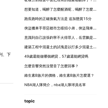
想要知道，喝醉了怎麼醒酒呢，喝醉了怎麼醒酒？
跑長跑時的正確換氣方法是 追加懸賞15分
俠盜獵車手罪惡都市怎樣招小弟，俠盜飛車罪惡都市怎麼招小弟
意識到自己說張鈞寧不火得罪人，岳雲鵬是如何補救的
建築工程中混凝土的試塊是以打多少混凝土的量來分別劃分地
列、下
49歲還能做哪個網貸，57歲還能網貸嗎
怎麼音響突然沒聲音了怎麼回事？
維生素B族片的價格，維生素B族片怎麼選？
NBA湖人隊簡介，nba湖人隊球員名單
topic