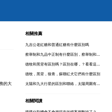
相關推薦
九吉公老紅糖和普通紅糖有什麼區別嗎
察舉制和九品中正制有什麼區別，察舉制和九品中正制的區別
德牧和黑背有區別嗎？區別在哪，？看看這是什麼狗
德牧，黑背，狼青，蘇聯紅犬它們有什麼區別
務的大
太陽和九大行星的區別和聯絡，太陽周圍有哪九大行星
相關閱讀
硬碟分割槽會不會把現有的檔案都刪掉了？怎樣在不影響現用的基礎上進行分割槽