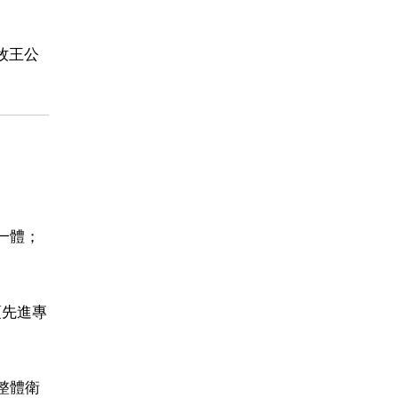
牧王公
一體；
項先進專
整體衛