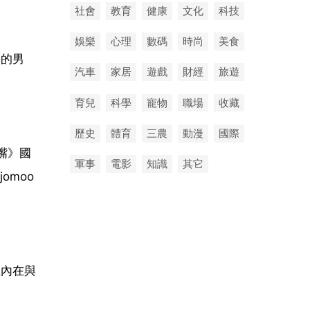
社會
教育
健康
文化
科技
娛樂
心理
數碼
時尚
美食
牌的男
汽車
家居
遊戲
財經
旅遊
育兒
科學
寵物
職場
收藏
歷史
體育
三農
動漫
國際
嘴》國
軍事
電影
知識
其它
moo
在內在與