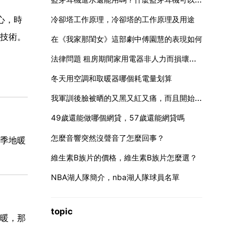
中心，時
冷卻塔工作原理，冷卻塔的工作原理及用途
技術。
在《我家那閨女》這部劇中傅園慧的表現如何
法律問題 租房期間家用電器非人力而損壞，應該誰來修理或賠償
冬天用空調和取暖器哪個耗電量划算
。
我軍訓後臉被晒的又黑又紅又痛，而且開始有脫皮的趨勢。怎麼辦啊
49歲還能做哪個網貸，57歲還能網貸嗎
怎麼音響突然沒聲音了怎麼回事？
季地暖
維生素B族片的價格，維生素B族片怎麼選？
NBA湖人隊簡介，nba湖人隊球員名單
topic
暖，那