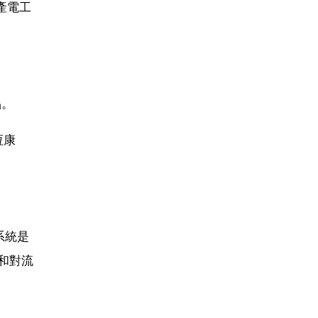
產電工
品。
恆康
系統是
和對流