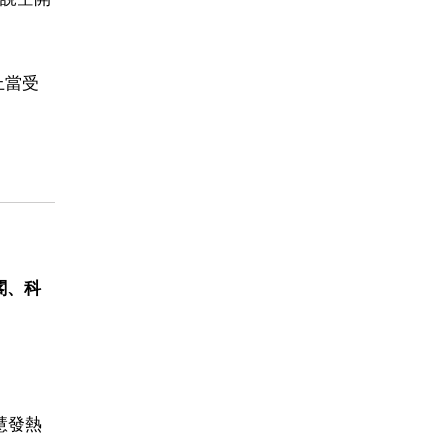
上當受
閣、科
慧發熱