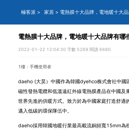
極客派
>
家居
> 電熱膜十大品牌，電地暖十大
電熱膜十大品牌，電地暖十大品牌有哪
2022-01-22 12:04:30 字數 5269 閱讀 6680
1樓：手機使用者
daeho (大昊）中國作為韓國dyehco株式會
磁性發熱電纜和低溫遠紅外線電熱膜產品在中國及
世界先進的供暖方式。致力於為中國家庭打造舒適
邁入低碳的環保隊伍中。
daeho採用韓國地暖行業最高載流銅頻寬15mm