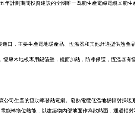
個五年計劃期間投資建設的全國唯一既能生產電線電纜又能生
原裝進口，主要生產電地暖產品、恆溫器和其他舒適型供熱產
線，恆康木地板專用錫箔墊，鏡面加熱，防凍保護，恆溫器有
耐克森公司生產的恆功率發熱電纜。發熱電纜低溫地板輻射採暖
的電能轉換位熱能，以建築物內部地面作為散熱面，通過輻射