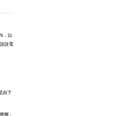
%，以
說說電
是由下
灰塵團，