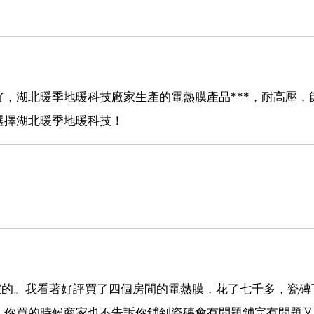
，湖北暖季地暖科技廠家生產的電熱膜產品***，耐高壓，
選擇湖北暖季地暖科技！
是假的。我看著好評買了四個房間的電熱膜，花了七千多，瓷磚
。你買的時候商家也不告訴你鋪到瓷磚會有問題鋪完有問題又