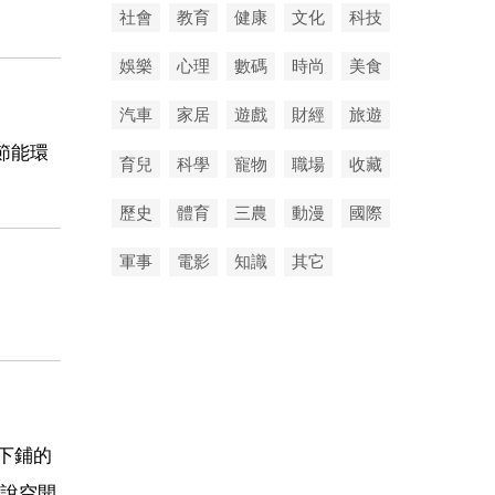
社會
教育
健康
文化
科技
娛樂
心理
數碼
時尚
美食
汽車
家居
遊戲
財經
旅遊
節能環
育兒
科學
寵物
職場
收藏
歷史
體育
三農
動漫
國際
軍事
電影
知識
其它
下鋪的
說空開