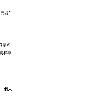
子元器件
芬蘭名
品質和專
，個人