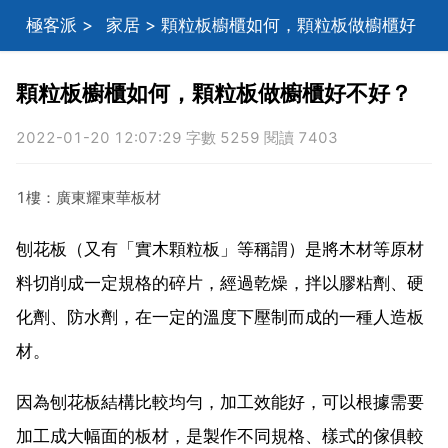
極客派
>
家居
> 顆粒板櫥櫃如何，顆粒板做櫥櫃好
不好？
顆粒板櫥櫃如何，顆粒板做櫥櫃好不好？
2022-01-20 12:07:29 字數 5259 閱讀 7403
1樓：廣東耀東華板材
刨花板（又有「實木顆粒板」等稱謂）是將木材等原材
料切削成一定規格的碎片，經過乾燥，拌以膠粘劑、硬
化劑、防水劑，在一定的溫度下壓制而成的一種人造板
材。
因為刨花板結構比較均勻，加工效能好，可以根據需要
加工成大幅面的板材，是製作不同規格、樣式的傢俱較