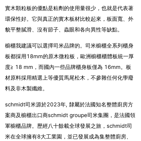
實木顆粒板的優點是粘劑的使用量很少，也就是代表著
環保性好。它與真正的實木板材比較起來，板面寬、外
貌平整膩滑、沒有節子、蟲眼和各向異性等缺點。
櫥櫃我建議可以選擇司米品牌的。司米櫥櫃全系列櫃身
板都採用18mm的原木微粒板，歐洲櫥櫃櫃體板統一厚
度≧ 18 mm，而國內一些品牌櫃身板僅為 16mm。板
材原料採用精選上等優質馬尾松木，不參雜任何化學廢
料及非木製纖維。
schmidt司米源於2023年, 隸屬於法國知名整體廚房方
案商及櫥櫃出口商schmidt groupe司米集團，是法國領
軍櫥櫃品牌。歷經八十餘載全球發展之旅，schmidt司
米在全球擁有8大工業園，並已發展成為集整體廚房、