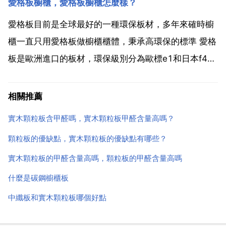
愛格板櫥櫃，愛格板櫥櫃怎麼樣？
應 比如一張板單測是e0級的，十張板就不是的了，這
樣整體櫃子就不環保了 用的放心，買傢俱也要買健康。
愛格板目前是全球最好的一種環保板材，多年來確時櫥
衣...
櫃一直只用愛格板做櫥櫃櫃體，秉承高環保的標準 愛格
板是歐洲進口的板材，環保級別分為歐標e1和日本f4星
兩個級別。是現在最環保的實木顆粒板。不過選擇的時
候一定要認準授權和防偽標誌。質量還可以，一般。個
相關推薦
人建議你最好是去實地考察一下，通過考察，瞭解公司
實木顆粒板含甲醛嗎，實木顆粒板甲醛含量高嗎？
的各方...
顆粒板的優缺點，實木顆粒板的優缺點有哪些？
實木顆粒板的甲醛含量高嗎，顆粒板的甲醛含量高嗎
什麼是碳鋼櫥櫃板
中纖板和實木顆粒板哪個好點