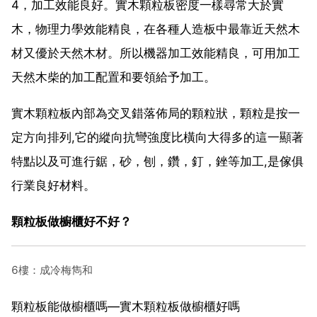
4，加工效能良好。實木顆粒板密度一樣尋常大於實
木，物理力學效能精良，在各種人造板中最靠近天然木
材又優於天然木材。所以機器加工效能精良，可用加工
天然木柴的加工配置和要領給予加工。
實木顆粒板內部為交叉錯落佈局的顆粒狀，顆粒是按一
定方向排列,它的縱向抗彎強度比橫向大得多的這一顯著
特點以及可進行鋸，砂，刨，鑽，釘，銼等加工,是傢俱
行業良好材料。
顆粒板做櫥櫃好不好？
6樓：成冷梅雋和
顆粒板能做櫥櫃嗎—實木顆粒板做櫥櫃好嗎