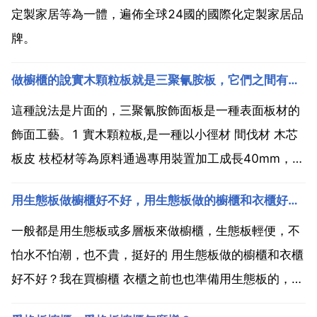
定製家居等為一體，遍佈全球24國的國際化定製家居品
牌。
做櫥櫃的說實木顆粒板就是三聚氰胺板，它們之間有區別嗎
這種說法是片面的，三聚氰胺飾面板是一種表面板材的
飾面工藝。1 實木顆粒板,是一種以小徑材 間伐材 木芯
板皮 枝椏材等為原料通過專用裝置加工成長40mm，
70mm，寬5mm，20mm，厚0.3mm，0.7mm的刨
用生態板做櫥櫃好不好，用生態板做的櫥櫃和衣櫃好不好？
片，經乾燥 施膠和專用的裝置將表芯層刨片縱橫交錯定
向鋪裝後，經熱壓成型後的一種人造板。2...
一般都是用生態板或多層板來做櫥櫃，生態板輕便，不
怕水不怕潮，也不貴，挺好的 用生態板做的櫥櫃和衣櫃
好不好？我在買櫥櫃 衣櫃之前也也準備用生態板的，商
家說是e0級的，但我在網上瞭解到，甲醛危害的疊加反