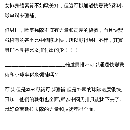
女排身體素質不如歐美好，但還可以通過快變戰術和小
球串聯來彌補。
但男排，歐美強隊不僅有力量和高度的優勢，而且快變
戰術有的甚至比中國隊還快，所以顯得男排不行，其實
男排不見得比女排付出的少！！！
__________________________難道男排不可以通過快變戰
術和小球串聯來彌補嗎？
可以,但是本來戰術可以彌補.但是外國的球隊速度很快,
再加上他們的戰術也全面,所以中國男排只能比下去了.
就好象南斯拉夫隊的力量和技術都很全面.
___________________