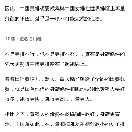
因此，中國男排想要成為與中國女排在世界排壇上等量
齊觀的隊伍。幾乎是一項不可能完成的任務。
10樓：匿名使用者
不是男排不行，也不是男排不努力，實在是身體條件的
先天劣勢讓中國男排輸在了起跑線上。
看看田徑賽場吧，黑人、白人幾乎壟斷了全部的田賽競
賽，就是因為他們的身體條件和肌肉型別比黃種人要好
得多，跑得更快，跳得更高，力量更大。
相比之下，黃種人的優勢在於協調性較好，身體更靈
活。正因為如此，在力量和彈跳差距相對較小的女子排