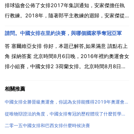
排球協會公佈了女排2017年集訓通知，安家傑擔任執
行教練。2018年，隨著郎平主教練的迴歸，安家傑從
執行教練回到助理教練的位置。2014年4月，中國女排
請問。中國女排在里約決賽，與哪個國家爭奪冠亞軍
教練團隊大調整，時年42歲的山東女排主教練安家傑，
被郎平選為助手。在那之前，郎平通過山東女排在聯...
答 塞爾維亞女排 你好，本題已解答,如果滿意 請點右上
角 採納答案 北京時間8月6日晚，2016年裡約奧運會女
排小組賽，中國女排2 3荷蘭女排。北京時間8月8日
晚，2016年裡約奧運會女排小組賽，中國女排3 0義大
利女排。北京時間8月10日20 30，2016年裡約奧運會
相關推薦
女排小組賽，中國女排3 0波...
中國女排全勝晉級奧運會，你認為女排能獲得2019年奧運會冠軍嗎
從唯物辯證法的角度，中國女排奪冠的歷程體現了什麼哲學道理
二零一五中國女排和巴西女排什麼時候決賽