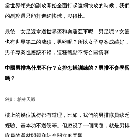
當世界領先的副攻開始全面打起遠網快攻的時候，我們
的副攻還只能打進網快球，沒得比。
最後，女足還拿過世界盃和奧運亞軍呢，男足呢？女籃
也有世界第二的成績，男籃呢？所以女子專案成績好，
男子專案也應該不錯，這種觀點不符合國情啊
中國男排為什麼不行？女排怎樣訓練的？男排不會學習
嗎？
9樓：柏林天蠍
樓上的幾位說得都有道理，比如，我們的男排隊員缺乏
經驗、基本功不過硬等。但忽視了一個問題，就是男排
隊員的選材問題和社會關注度問題。