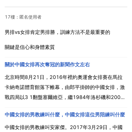
17樓：匿名使用者
男排vs女排肯定男排勝，訓練方法不是最重要的
關鍵是信心和身體素質
關於中國女排再次奪冠的新聞作文左右
北京時間8月21日，2016年裡約奧運會女排賽在馬拉
卡納奇諾體育館落下帷幕，由郎平掛帥的中國女排，激
戰四局以3 1翻盤塞爾維亞，繼1984年洛杉磯和2004
年雅典折桂 1996年亞特蘭大摘銀之後，時隔12年第三
中國女排的男教練叫什麼，中國女排這位男陪練叫什麼
次斬獲奧運會冠軍，這也是郎平掛帥中國和美國國家隊
贏得首枚奧運會金牌，同時也是中國體育代表團...
中國女排的男教練叫安家傑。2017年3月29日，中國