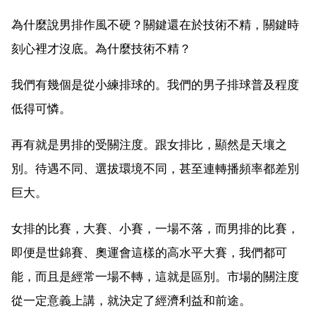
為什麼說男排作風不硬？關鍵還在於技術不精，關鍵時
刻心裡才沒底。為什麼技術不精？
我們有幾個是從小練排球的。我們的男子排球普及程度
低得可憐。
再有就是男排的受關注度。跟女排比，顯然是天壤之
別。待遇不同、選拔環境不同，甚至連轉播頻率都差別
巨大。
女排的比賽，大賽、小賽，一場不落，而男排的比賽，
即便是世錦賽、奧運會這樣的高水平大賽，我們都可
能，而且是經常一場不轉，這就是區別。市場的關注度
從一定意義上講，就決定了經濟利益和前途。