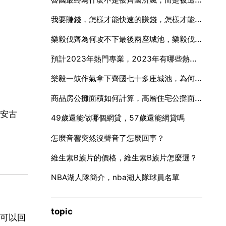
我要賺錢，怎樣才能快速的賺錢，怎樣才能快速賺錢？
樂毅伐齊為何攻不下最後兩座城池，樂毅伐齊連破72座城，為什麼攻不下最後兩座呢？
預計2023年熱門專業，2023年有哪些熱門專業？
樂毅一鼓作氣拿下齊國七十多座城池，為何對最後兩城卻圍而不攻
商品房公攤面積如何計算，高層住宅公攤面積如何計算，大概比例是多少？
安古
49歲還能做哪個網貸，57歲還能網貸嗎
怎麼音響突然沒聲音了怎麼回事？
維生素B族片的價格，維生素B族片怎麼選？
NBA湖人隊簡介，nba湖人隊球員名單
topic
可以回