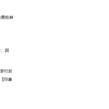
自費桂林
時、因
穿行於
【印象