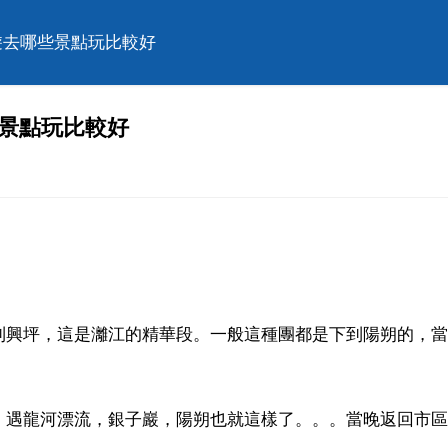
遊去哪些景點玩比較好
些景點玩比較好
到興坪，這是灕江的精華段。一般這種團都是下到陽朔的，當
，遇龍河漂流，銀子巖，陽朔也就這樣了。。。當晚返回市區