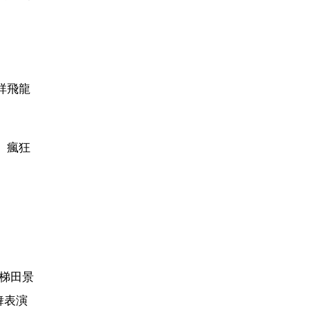
祥飛龍
、瘋狂
梯田景
舞表演