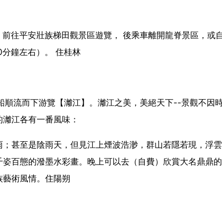
車，前往平安壯族梯田觀景區遊覽， 後乘車離開龍脊景區，或
0分鐘左右）。 住桂林
乘船順流而下游覽【灕江】。灕江之美，美絕天下--景觀不因
的灕江各有一番風味：
雨；甚至是陰雨天，但見江上煙波浩渺，群山若隱若現，浮雲
千姿百態的潑墨水彩畫。晚上可以去（自費）欣賞大名鼎鼎的
族藝術風情。住陽朔