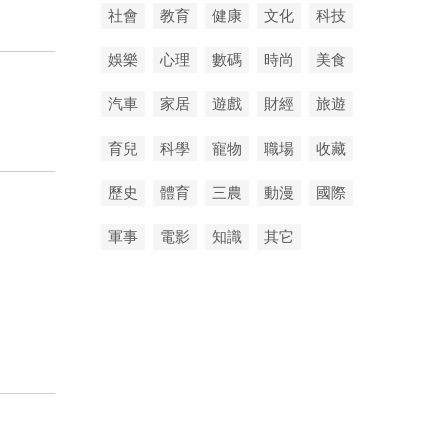
社會
教育
健康
文化
科技
娛樂
心理
數碼
時尚
美食
汽車
家居
遊戲
財經
旅遊
育兒
科學
寵物
職場
收藏
歷史
體育
三農
動漫
國際
軍事
電影
知識
其它