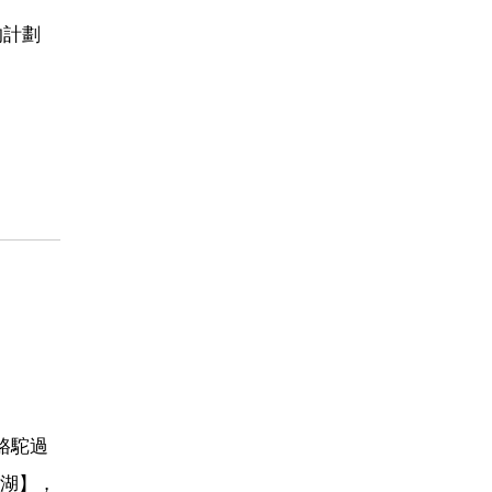
的計劃
！
駱駝過
湖】，