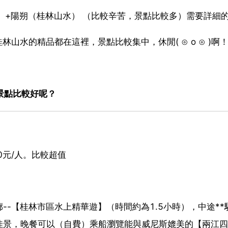
田）+陽朔（桂林山水） （比較辛苦，景點比較多）需要詳細
山水的精品都在這裡，景點比較集中，休閒( ⊙ o ⊙ )啊
景點比較好呢？
0元/人。比較超值
-【桂林市區水上精華遊】（時間約為1.5小時），中途**
佳景，晚餐可以（自費）乘船瀏覽能與威尼斯媲美的【兩江四