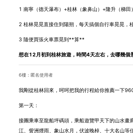
1 南寧（德天瀑布）+桂林（象鼻山）+隆升（梯
2 桂林晃晃直接住到陽朔，每天搞個自行車晃晃，桂林
3 隨便買張火車票晃到**算**
想在12月初到桂林旅遊，時間4天左右，去哪幾個
6樓：匿名使用者
我剛從桂林回來，呵呵把我的行程給你推薦一下96
第一天：
接團乘車至龍船坪碼頭，乘船遊覽甲天下的山水畫廊-
江、訾洲煙雨、象山水月，伏波晚棹、十大名山等