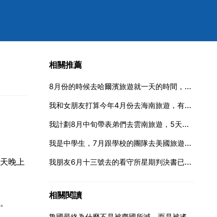
相關推薦
8月份的時候去哈爾濱旅遊就一天的時間，路線要怎麼走，從火車站出發，本人非常想去索菲亞教堂
我和女朋友打算今年4月份去海南旅遊，有好的路線和景點麼
我計劃8月中旬帶表弟們去雲南旅遊，5天時間，想走昆明 大理 麗江這條線路，不打算跟團，希望走自然路線
我是中學生，7月跟學校的團隊去美國旅遊，待月，準備帶3000美金
天晚上
我朋友6月十三號去的看守所星期判決書已經下來了我們也不上訴了
相關閱讀
。
魯國最終為什麼不是被齊國所滅，而是被遙遠的楚國所滅