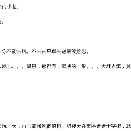
大街小巷。
巷。
，你不能去玩。不去古東單去冠巖沒意思。
吹風吧。。。溫泉，那都有，龍勝的一般。。。大圩古鎮，興
渠玩一天，再去龍勝泡個溫泉，留幾天在市區逛逛十字街，就