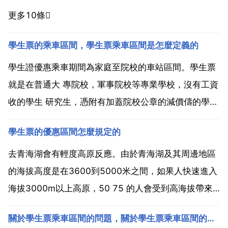
更多10條
學生票的乘車區間，學生票乘車區間是怎麼定義的
學生證優惠乘車期間為家庭至院校的車站區間。學生票
就是在普通大 專院校，軍事院校等專業學校，沒有工資
收的學生 研究生，憑附有加蓋院校公章的減價儔的學生
證，每年可以享受4次家庭至院校之間的半價硬座客票
學生票的優惠區間怎麼規定的
加快票和空調票。售票點 的帶有 學 字的車票 學生票和
常規票樣的差別就是上面帶 學 字，通常較正常票價...
去青海湖會有輕度高原反應。由於青海湖及其周邊地區
的海拔高度是在3600到5000米之間，如果人快速進入
海拔3000m以上高原，50 75 的人會受到高海拔帶來
的含氧量少 氣壓差 空氣乾燥等問題，從而引起高原反
關於學生票乘車區間的問題，關於學生票乘車區間的問題？
應。高原反應的意思是人體在遇到陌生高原環境下的一