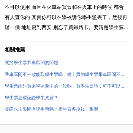
種正常應激反應，因此不必過於緊張。青海湖旅遊...
不可以使用 而且在火車站買票和在火車上的時候 都會
有人查你的 其實你可以在學校說你學生證丟了，然後再
辦一個 地址寫到西安 別忘了買鐵路卡。要清楚學生票
乘車區間的規定。學生票使用區間車站名 姓名填寫一定
要準確，乘車區間是站到站，而不是兩個城市，如北京
相關推薦
站 上海站，而不是北京 市 上海 市 點到點，只能買...
關於學生票乘車區間的問題
乘車區間不一致能取學生票嗎，網上買的學生票乘車區間不對，能取票嗎
學生票能只買乘車區間中的一段嗎，買學生票時，可不可以只買乘車優惠區間中的某一段？
學生票怎麼認證學生資質？
長隆水上樂園有學生票嗎？學生票多少錢一張啊