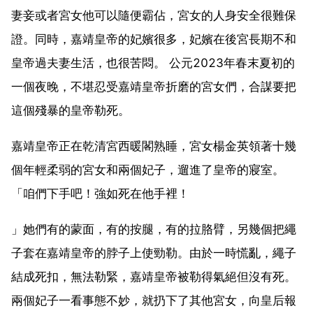
妻妾或者宮女他可以隨便霸佔，宮女的人身安全很難保
證。同時，嘉靖皇帝的妃嬪很多，妃嬪在後宮長期不和
皇帝過夫妻生活，也很苦悶。 公元2023年春末夏初的
一個夜晚，不堪忍受嘉靖皇帝折磨的宮女們，合謀要把
這個殘暴的皇帝勒死。
嘉靖皇帝正在乾清宮西暖閣熟睡，宮女楊金英領著十幾
個年輕柔弱的宮女和兩個妃子，遛進了皇帝的寢室。
「咱們下手吧！強如死在他手裡！
」她們有的蒙面，有的按腿，有的拉胳臂，另幾個把繩
子套在嘉靖皇帝的脖子上使勁勒。由於一時慌亂，繩子
結成死扣，無法勒緊，嘉靖皇帝被勒得氣絕但沒有死。
兩個妃子一看事態不妙，就扔下了其他宮女，向皇后報