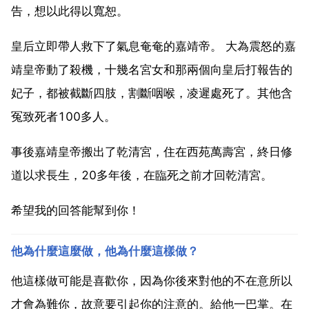
告，想以此得以寬恕。
皇后立即帶人救下了氣息奄奄的嘉靖帝。 大為震怒的嘉
靖皇帝動了殺機，十幾名宮女和那兩個向皇后打報告的
妃子，都被截斷四肢，割斷咽喉，凌遲處死了。其他含
冤致死者100多人。
事後嘉靖皇帝搬出了乾清宮，住在西苑萬壽宮，終日修
道以求長生，20多年後，在臨死之前才回乾清宮。
希望我的回答能幫到你！
他為什麼這麼做，他為什麼這樣做？
他這樣做可能是喜歡你，因為你後來對他的不在意所以
才會為難你，故意要引起你的注意的。給他一巴掌。在