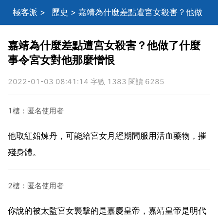
極客派
>
歷史
> 嘉靖為什麼差點遭宮女殺害？他做
了什麼事令宮女對他那麼憎恨
嘉靖為什麼差點遭宮女殺害？他做了什麼
事令宮女對他那麼憎恨
2022-01-03 08:41:14 字數 1383 閱讀 6285
1樓：匿名使用者
他取紅鉛煉丹，可能給宮女月經期間服用活血藥物，摧
殘身體。
2樓：匿名使用者
你說的被太監宮女襲擊的是嘉慶皇帝，嘉靖皇帝是明代