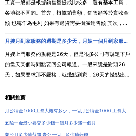
招警考試 武警部隊的特警只從武警部隊官兵中招取，錄
工資一般都是根據銷售量提成比較多，還有基本工資，
用的官...
各地都不同的。首先，根據銷售額，銷售額等於實收金
額 也稱作為毛利 如果有退貨需要衝減銷售額 其次，根
據毛利不同來計算提成，但是預防營業員專門銷售高毛
月嫂月到家服務的週期是多少天，月嫂一個月到家服務的週期是多少天？
利的手機 再次，根據服務質量 來客數 退貨率 在企業服
務年限等方面計算 提成工資制 又稱 拆帳工資制 或...
月嫂上門服務的規範是26天，但是很多公司有規定下戶
的當天某個時間點要回公司報道。一般來說是對頭26
天，如果要求那不嚴格，就幾點到家，26天的幾點出戶
比較好。58到家月嫂工資今年多少?58裡面的招聘資訊
沒有辦法說是真假的，畢竟人家也只是一箇中介類的 你
相關推薦
要找月嫂那就要多面試幾個，不能被別人幾句話就說服
月公積金1000工資大概有多少，一個月公積金1000 工資大概有多少
了...
五險一金最少要交多少錢一個月多少錢一個月
老公月多少抽菸錢,老公一個月多少抽菸錢