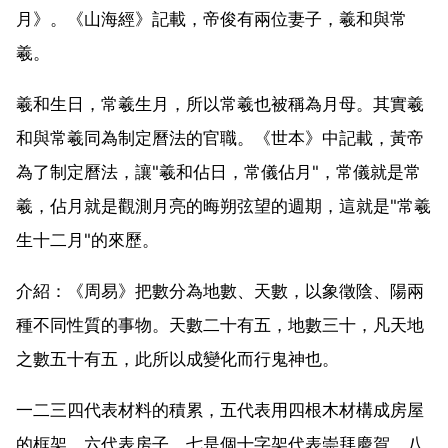
月》。《山海經》記載，帝俊有兩位妻子，羲和與常
羲。
羲和生日，常羲生月，所以常羲也被稱為月母。其實羲
和與常羲同為制定曆法的官職。《世本》中記載，黃帝
為了制定曆法，讓"羲和佔日，常儀佔月"，常儀就是常
羲，佔月就是觀測月亮的晦朔弦望的週期，這就是"常羲
生十二月"的來歷。
介紹：《周易》把數分為地數、天數，以象徵陰、陽兩
種不同性質的事物。天數二十有五，地數三十，凡天地
之數五十有五，此所以成變化而行鬼神也。
一二三四代表材料的積累，五代表用四根木材構成房屋
的框架，六代表房子，七是個十字架代表崇拜慶賀，八