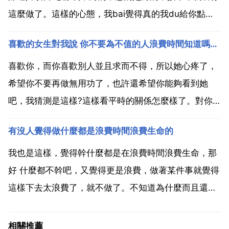
這麼做了。這樣的心態，我bai覺得真的我du給你點贊
zhi，你這樣的心態很好，看清dao了很專 多事情，其實
喜歡的女生對我說 你不要為不值的人浪費時間知道嗎對自己好點。是什麼意思
我們活著屬快樂是最重要的，還有就是健康這兩樣東西
比任何東西都重要，開心和快樂，主要是看自己的...
喜歡你，而你喜歡別人並且求而不得，所以她心疼了，
希望你不要再做無用功了，也許還希望你能夠看到她
吧，我猜測是這樣?這樣看平時的關係怎麼樣了。對你
時好時壞，那說明她在乎你只是因為某種原因不能面對
有沒人覺得做什麼都是浪費時間浪費生命的
你，要是平時對你冷淡，那就是明顯拒絕你。別忘了採
納 她並不喜歡你，但希望你珍重自己。喜歡的女生對我
我也是這樣，覺得幹什麼都是在浪費時間浪費生命，那
說 你不要為...
好 什麼都不幹吧，又覺得更是浪費，做著某件事就覺得
這樣下去太浪費了，就不做了。不知道為什麼而且還挺
容易因為這種感覺發火，總覺得自己要匆匆消逝。一句
話，你有目標嗎？有目標的人活著就有意義，為了實現
相關推薦