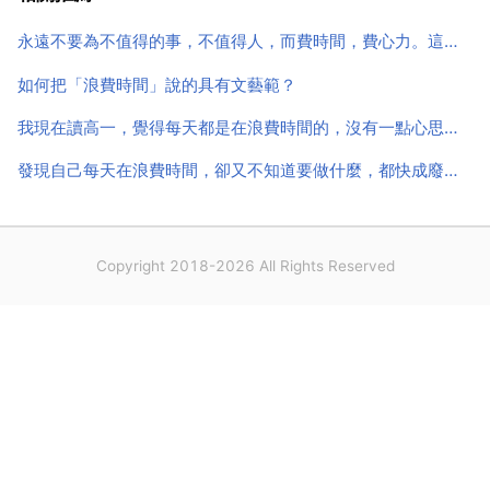
自己的目標努力。沒目標的人活著就會覺得沒意思。幹
永遠不要為不值得的事，不值得人，而費時間，費心力。這句話對嗎
什麼都沒勁...
如何把「浪費時間」說的具有文藝範？
我現在讀高一，覺得每天都是在浪費時間的，沒有一點心思讀書，感覺很慘想出來做事，請有心指教下，指條明
發現自己每天在浪費時間，卻又不知道要做什麼，都快成廢人了
Copyright 2018-2026 All Rights Reserved