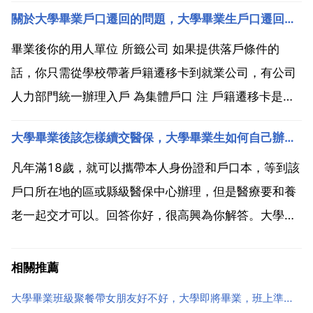
留在學校當老師,但是但老師是要靠自己慢慢混的,混到
關於大學畢業戶口遷回的問題，大學畢業生戶口遷回原籍問題
教授,博導才好,不然沒前途 安定吧,其他沒有什麼發展空
間,除非你不斷自己提升吧 兼職輔導員,還...
畢業後你的用人單位 所籤公司 如果提供落戶條件的
話，你只需從學校帶著戶籍遷移卡到就業公司，有公司
人力部門統一辦理入戶 為集體戶口 注 戶籍遷移卡是有
時間限制的 我記得我辦理時上面寫的是一個月 如果你
大學畢業後該怎樣續交醫保，大學畢業生如何自己辦理醫療保險？
用人單位不解決落戶問題，一般會遷回原籍及你家裡，
如果你以前是農村戶口，你遷到學校時已轉為非農業戶
凡年滿18歲，就可以攜帶本人身份證和戶口本，等到該
口，而...
戶口所在地的區或縣級醫保中心辦理，但是醫療要和養
老一起交才可以。回答你好，很高興為你解答。大學生
畢業後辦理醫療保險不可能再以學生身份辦理醫療保
險，目前大學生畢業後辦理醫療保險的方式有三種 一種
相關推薦
是以自由職業的身份辦理醫療保險 第二種是加入居民醫
大學畢業班級聚餐帶女朋友好不好，大學即將畢業，班上準備聚餐，但感覺班上很不和諧不想參與任何班集體活動，這個聚餐我因不應該去呢
保 還有...