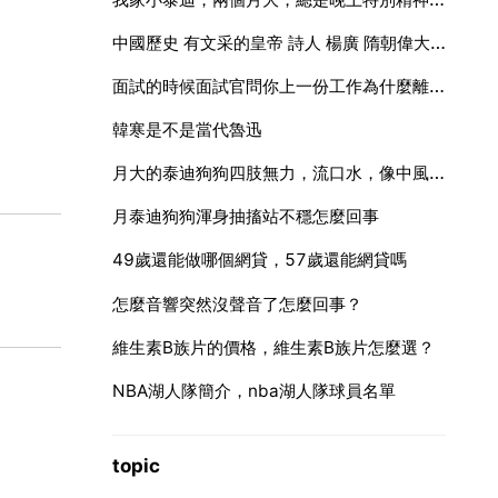
中國歷史 有文采的皇帝 詩人 楊廣 隋朝偉大的詩人 還有哪些皇帝可與他比擬
面試的時候面試官問你上一份工作為什麼離職，你要怎麼回答
韓寒是不是當代魯迅
月大的泰迪狗狗四肢無力，流口水，像中風了一樣。。怎麼辦
月泰迪狗狗渾身抽搐站不穩怎麼回事
49歲還能做哪個網貸，57歲還能網貸嗎
怎麼音響突然沒聲音了怎麼回事？
維生素B族片的價格，維生素B族片怎麼選？
NBA湖人隊簡介，nba湖人隊球員名單
topic