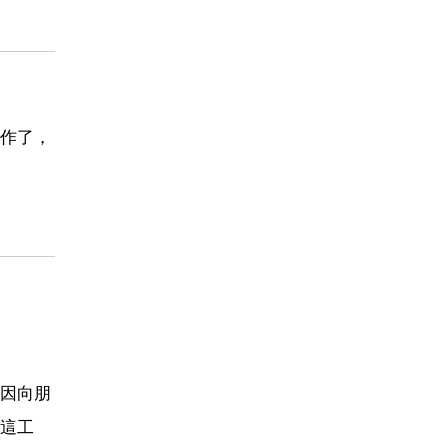
作了，
因向朋
這工