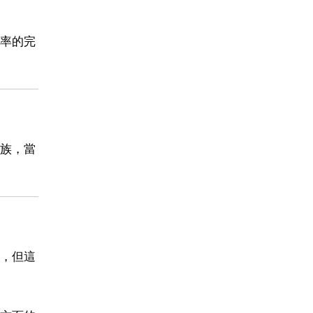
率的完
族，當
，但這