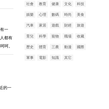
社會
教育
健康
文化
科技
娛樂
心理
數碼
時尚
美食
汽車
家居
遊戲
財經
旅遊
有一
育兒
科學
寵物
職場
收藏
人都有
，呵呵。
歷史
體育
三農
動漫
國際
軍事
電影
知識
其它
近的一