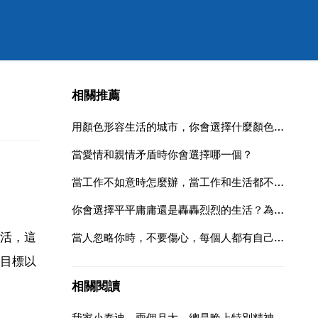
相關推薦
用顏色形容生活的城市，你會選擇什麼顏色，為什麼
當愛情和親情矛盾時你會選擇哪一個？
當工作不如意時怎麼辦，當工作和生活都不如意的時候該怎麼辦？
你會選擇平平庸庸還是轟轟烈烈的生活？為什麼
活，這
當人忽略你時，不要傷心，每個人都有自己的生活，誰都不可能一直陪你。最尷尬的莫過於高估自己在別人
目標以
相關閱讀
我家小泰迪，兩個月大，總是晚上特別精神，醒個二三次，一醒就老叫。叫得人不得安寧，非得你抱著她睡