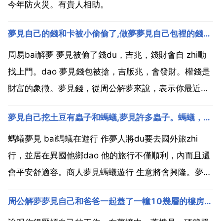
今年防火災。有貴人相助。
夢見自己的錢和卡被小偷偷了,做夢夢見自己包裡的錢被小偷偷了是什麼意思
周易bai解夢 夢見被偷了錢du，吉兆，錢財會自 zhi動
找上門。dao 夢見錢包被搶，吉版兆，會發財。權錢是
財富的象徵。夢見錢，從周公解夢來說，表示你最近可
能會急需要錢，又或者有朋友會和你借錢。夢見失去
夢見自己挖土豆有蟲子和螞蟻,夢見許多蟲子。螞蟻，有什麼說法嗎
錢，表示會失去經濟的 錢包沒被偷走，是錢包裡的所有
卡被偷走了，只留下空錢包 夢解解悶就行了，勿當...
螞蟻夢見 bai螞蟻在遊行 作夢人將du要去國外旅zhi
行，並居在異國他鄉dao 他的旅行不僅順利，內而且還
會平安舒適容。商人夢見螞蟻遊行 生意將會興隆。夢見
螞蟻急燥不安，四處奔跑 會禍從天降。夢見螞蟻嘴裡叼
周公解夢夢見自己和爸爸一起蓋了一幢10幾層的樓房，這意味著
著白色的東西，或叼著吃的東西 則是祥瑞。作夢人將會