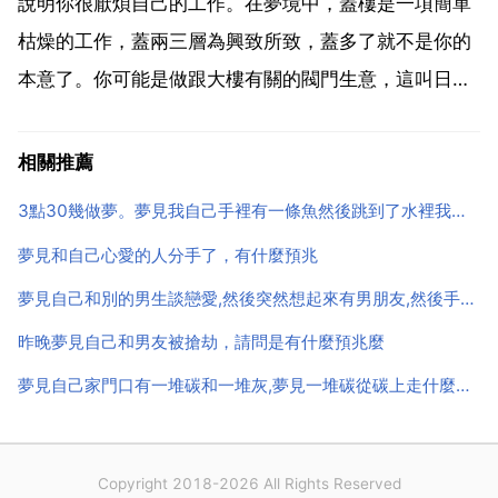
發財 幸福。夢見鳥追打螞蟻 將有禍事。久臥...
說明你很厭煩自己的工作。在夢境中，蓋樓是一項簡單
枯燥的工作，蓋兩三層為興致所致，蓋多了就不是你的
本意了。你可能是做跟大樓有關的閥門生意，這叫日有
所思夜有所想 夢見自己蓋了一棟房子 1.房子，代表自
己的心靈空間。2.表示，你在原來的基礎上 不新 重新
相關推薦
回規劃了理想 追求，答有條不紊 前途光明，前景美
3點30幾做夢。夢見我自己手裡有一條魚然後跳到了水裡我就跟它
好。...
夢見和自己心愛的人分手了，有什麼預兆
夢見自己和別的男生談戀愛,然後突然想起來有男朋友,然後手又和別的男生分了
昨晚夢見自己和男友被搶劫，請問是有什麼預兆麼
夢見自己家門口有一堆碳和一堆灰,夢見一堆碳從碳上走什麼意思
Copyright 2018-2026 All Rights Reserved