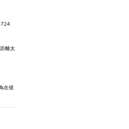
724
球距離太
為在億