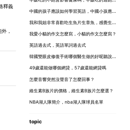
路釋義
中國的孩子應該如何學習英語，中國小孩應該怎麼學英語
我和我姐非常喜歡吃生魚片生章魚，感覺生的東西吃多了，會不會對胃不好，求解一下
能外，
我愛小貓的作文怎麼寫，小貓的作文怎麼寫？
英語過去式，英語單詞過去式
韓國雙眼皮修復手術哪個醫生做的好呢聽說金東賢院長和柳昌佑
49歲還能做哪個網貸，57歲還能網貸嗎
怎麼音響突然沒聲音了怎麼回事？
維生素B族片的價格，維生素B族片怎麼選？
NBA湖人隊簡介，nba湖人隊球員名單
topic