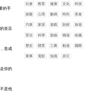
社會
教育
健康
文化
科技
要的手
娛樂
心理
數碼
時尚
美食
汽車
家居
遊戲
財經
旅遊
的並且
育兒
科學
寵物
職場
收藏
歷史
體育
三農
動漫
國際
，造成
軍事
電影
知識
其它
走你的
不是他