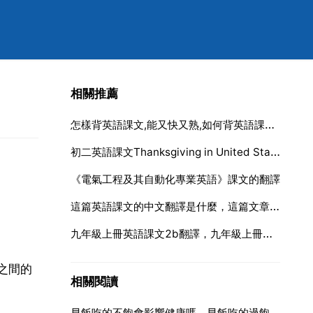
相關推薦
怎樣背英語課文,能又快又熟,如何背英語課文最快
初二英語課文Thanksgiving in United States翻譯
《電氣工程及其自動化專業英語》課文的翻譯
這篇英語課文的中文翻譯是什麼，這篇文章的中文翻譯是什麼？（請英文高手來翻譯，謝謝！）
九年級上冊英語課文2b翻譯，九年級上冊英語課文30頁2b翻譯
之間的
相關閱讀
早飯吃的不飽會影響健康嗎，早飯吃的過飽會有什麼壞處