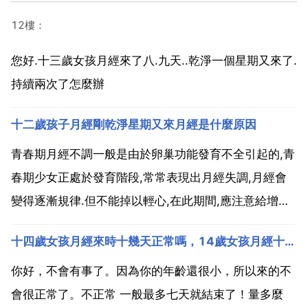
12樓：
您好.十三歲女孩月經來了八.九天..乾淨一個星期又來了.
持續兩次了怎麼辦
十二歲孩子月經剛乾淨星期又來月經是什麼原因
青春期月經不調一般是由於卵巢功能發育不全引起的,青
春期少女正處於發育階段,常常表現出月經失調,月經會
變得逐漸規律.但不能掉以輕心,在此期間,應注意給增加
營養,增強體質 12歲小孩剛來完月經，隔10天又來月經
十四歲女孩月經來時十幾天正常嗎，14歲女孩月經十多天正常嗎，需要檢查嗎
了怎麼回事 您好 您的情況考慮排卵期出血，在有排卵
的月經週期中，出現排卵期子宮出血，出血量少，...
你好，不會有事了。因為你的年齡還很小，所以來的不
會很正常了。不正常 一般最多七天就結束了！量多麼