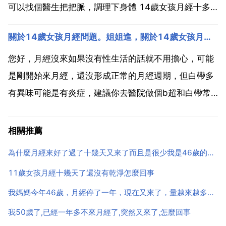
可以找個醫生把把脈，調理下身體 14歲女孩月經十多
天正常嗎，需要檢查嗎 意見建議 青春期月經不調一般
關於14歲女孩月經問題。姐姐進，關於14歲女孩月經問題。姐姐進
是由於卵巢功能發育不全引起的,青春期少女正處於發育
階段,常常表現出月經失調,月經會變得逐漸規律.但不
您好，月經沒來如果沒有性生活的話就不用擔心，可能
能...
是剛開始來月經，還沒形成正常的月經週期，但白帶多
有異味可能是有炎症，建議你去醫院做個b超和白帶常
規，不要不好意思，這很正常的，你要儘早去醫院檢查
以免延誤病情。您好！月經推遲或提前一週屬於正常範
相關推薦
圍，導致月經推遲的原因很多，如口服避孕藥，不良的
為什麼月經來好了過了十幾天又來了而且是很少我是46歲的謝謝
生活習慣，壓...
11歲女孩月經十幾天了還沒有乾淨怎麼回事
我媽媽今年46歲，月經停了一年，現在又來了，量越來越多，有時候紅的發黑，有時候痛經，請問這是怎麼回事
我50歲了,已經一年多不來月經了,突然又來了,怎麼回事