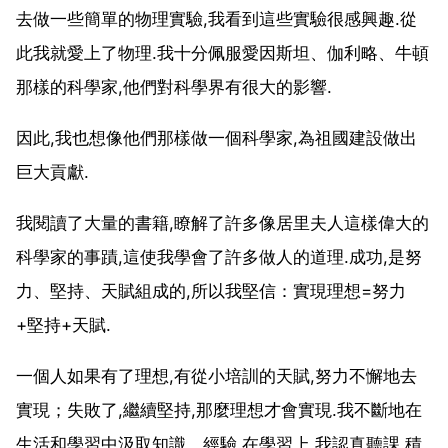
去做一些簡單的物理實驗,我看到這些實驗很感興趣.從
此我就愛上了物理.我十分佩服愛因斯坦、伽利略、牛頓
那樣的科學家,他們對科學界有很大的影響.
因此,我也想像他們那樣做一個科學家,為祖國建設做出
巨大貢獻.
我閱讀了大量的書籍,瞭解了許多像居里夫人這樣偉大的
科學家的事蹟,這使我學會了許多做人的道理.成功,是努
力、堅持、天賦組成的,所以我堅信：實現理想=努力
+堅持+天賦.
一個人如果有了理想,有從小培訓的天賦,努力不懈地去
實現；失敗了,繼續堅持,那麼理想才會實現.我不斷地在
生活和學習中汲取知識、經驗.在學習上,我認真聽課,積