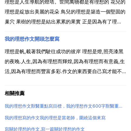
裝設計師。愛美之心人皆有之，我想服裝設計在未來物
理想是人生導航的燈塔。世間萬物都是有理想的 花兒的
質高...
理想是綻放出美麗的花朵 鳥兒的理想是築造一個堅固的
巢穴 果樹的理想是結出累累的果實 正是因為有了理
想，人們才會為自己的理想而奮鬥，而努力。我的理想
我的理想作文開頭怎麼寫
就是當一名辛勤的園丁 一名老師，一名光榮的人民教
師。老師像蠟燭，他們燃燒了自己，照亮了他人 老師像
理想是帆,載著我們駛往成功的彼岸 理想是燈,照亮漆黑
園丁，...
的夜晚.人生,因為有理想而輝煌,因為有理想而有意義,生
活,因為有理想而豐富多彩.作文的東西要自己寫才能不
段提高,靠別人是靠不住的,以後要寫作文不用怕,先打好
提綱 如上 即使寫得不好,但是有框架就行了,老師就是想
相關推薦
考你懂不懂寫作的基本框架,點題還是跑題...
我的理想作文獸醫重點寫目標，我的理想作文600字獸醫重點寫目標
我的理想寫的作文我的理想是當老師，圍繞這個來寫
寫關於理想的作文,寫一篇關於理想的作文