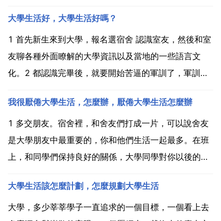
大學生活好，大學生活好嗎？
1 首先新生來到大學，報名選宿舍 認識室友，然後和室
友聊各種外面瞭解的大學資訊以及當地的一些語言文
化。2 都認識完畢後，就要開始苦逼的軍訓了，軍訓雖
苦們堅持，有的學校一個月有的學校半個月不等，千萬
我很厭倦大學生活，怎麼辦，厭倦大學生活怎麼辦
別逃。逃了軍訓後面會損失的很多。許多少男少女的認
識也是軍訓。3 軍訓過後就是正式的大學生活了，大學
1 多交朋友。宿舍裡，和舍友們打成一片，可以說舍友
生活根...
是大學朋友中最重要的，你和他們生活一起最多。在班
上，和同學們保持良好的關係，大學同學對你以後的事
業很有幫助。還可以在學校裡多交一些朋友，有了這些
大學生活該怎麼計劃，怎麼規劃大學生活
人你的大學生活會更有趣。2 學習。我的觀點是，不要
把學習看的太重，注意自學一些自己感興趣的東西。學
大學，多少莘莘學子一直追求的一個目標，一個看上去