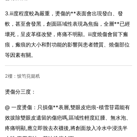
3.ⅲ度程度較為嚴重，燙傷的**表面會出現發白、發
軟，甚至會發黑，創面區域性表現為焦痂，全層**已經
壞死，呈皮革樣改變，疼痛不明顯。ⅲ度燒傷會留下瘢
痕，瘢痕的大小和對功能的影響與患者體質、燒傷部位
等因素有關。
2樓：怶笉萖懿秖
燙傷分三度：
@ 一度燙傷：只損傷**表層,雙眼皮疤痕-積雪苷霜能有
效拔除雙眼皮遺留的傷疤嗎,區域性輕度紅腫、無水泡、
疼痛明顯,應立即脫去衣襪後,將創面放入冷水中浸洗半