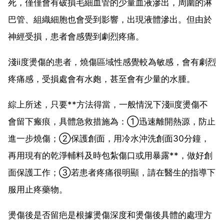
死，僅僅會有破損毛細血管的少量血液滲出，周圍的淋
巴管、組織細胞也會受到影響，出現液體滲出。但由於
神經受損，患者會感覺到劇烈疼痛。
淺ⅱ度燙傷的患者，燒傷區域性感覺較為敏感，會有劇烈
疼痛感，受損處會有水皰，甚至會有少量的水腫。
綜上所述，只要**方法得當，一般情況下淺ⅱ度燙傷不
會留下瘢痕，具體急救措施為：①迅速離開熱源，防止
進一步燒傷；②保護創面，用冷水沖洗創面30分鐘，
再用現有的乾淨輔料及時包紮傷口或用暴露**，做好創
面保護工作；③若患者疼痛很明顯，請在醫生的指導下
服用止疼藥物。
燙傷後是否留疤是根據燙傷深度和燙傷後具體的處理方