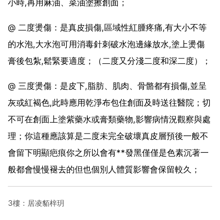
小時,再用麻油、菜油塗擦創面；
@ 二度燙傷：是真皮損傷,區域性紅腫疼痛,有大小不等
的水泡,大水泡可用消毒針刺破水泡邊緣放水,塗上燙傷
膏後包紮,鬆緊要適度；（二度又分淺二度和深二度）；
@ 三度燙傷：是皮下,脂肪、肌肉、骨骼都有損傷,並呈
灰或紅褐色,此時應用乾淨布包住創面及時送往醫院；切
不可在創面上塗紫藥水或膏類藥物,影響病情況觀察與處
理；你這種應該算是二度未完全破壞真皮層預後一般不
會留下明顯疤痕你之所以會有**發黑僅僅是色素沉著一
般都會慢慢褪去的但也個別人體質影響會保留較久；
3樓：居凌貊梓玥