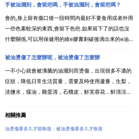
手被油濺到，會留疤嗎，手被油濺到，會留疤嗎？
以促進吸，有利於幫助組織修復。最重要的就是按時塗
抹燙傷膏。美寶效果還是不錯的 不過還是要慢慢來，希
會的,身上留有傷口後一段時間內最好不要食用或者外用
望你能早日...
一些色素較深的東西,會留下色疤.如果留下了的話也沒
什麼關係,可以用保健用的維e膠囊刺破後滴出來的e油塗
有疤痕的地方,每天按摩十分鐘左右,需要堅持,過一段時
被油燙傷了怎麼辦呢，被油燙傷了怎麼辦
間疤痕顏色會消失很多,基本上看不出來,可以試一下.會
的。燙後應立即用清水清洗上面的油跡，然後搽上...
一不小心就會被沸騰的油濺到而燙傷，出現很多不適的
症狀，降低日常生活質量，需要及時使用蘆薈，生梨，
淡鹽水，煤油，雞蛋清，石榴皮，鮮芙蓉花，鮮清涼樹
葉，金花草，老黃瓜等十個小偏方來處理，讓傷口好的
更快些。燙傷其實就是指由無火焰的高溫液體，像沸水
相關推薦
熱油 鋼水 還有高溫固體或高溫蒸氣等導致的組織損
油燙傷要多久才能恢復，被油燙傷要多久才恢復
傷，是可以...