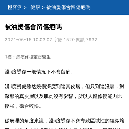
極客派
>
健康
> 被油燙傷會留傷疤嗎
被油燙傷會留傷疤嗎
2021-06-15 10:03:07 字數 1520 閱讀 7932
1樓：疤痕修復董雷醫生
淺ⅱ度燙傷一般情況下不會留疤。
淺ⅱ度燙傷雖然燒傷深度到達真皮層，但只到達淺層，對
深部的真皮層以及肌肉沒有影響，所以人體修復能力比
較強，癒合較快。
從病理的角度來說，淺ⅱ度燙傷不會導致區域性的組織壞