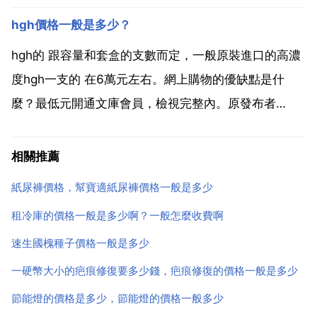
候走的太近一點就通宵 水晶的 一般是多少 我是東海
hgh價格一般是多少？
的，對水晶 還是瞭解 的，給你說說吧，希望採納 水晶
的 取決於品種 大小 成色 產品等等，不好具體一一...
hgh的 跟容量和套盒的支數而定，一般原裝進口的高濃
度hgh一支的 在6萬元左右。網上購物的優缺點是什
麼？最低元開通文庫會員，檢視完整內。原發布者
736063249 網路購物的優缺點觀點一 網路購物之所以
方興未艾，不過在中國卻迅速的發展了起來。其中發展
相關推薦
最快使用者最多的就有 網 易趣 拍拍網，其中有...
紙尿褲價格，幫寶適紙尿褲價格一般是多少
租冷庫的價格一般是多少啊？一般怎麼收費啊
速生國槐種子價格一般是多少
一硬幣大小的疤痕修復要多少錢，疤痕修復的價格一般是多少
節能燈的價格是多少，節能燈的價格一般多少