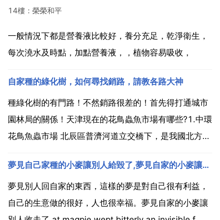
14樓：榮榮和平
一般情況下都是營養液比較好，養分充足，乾淨衛生，
每次澆水及時點，加點營養液，，植物容易吸收，
自家種的綠化樹，如何尋找銷路，請教各路大神
種綠化樹的有門路！不然銷路很差的！首先得打通城市
園林局的關係！天津現在的花鳥蟲魚市場有哪些?1.中環
花鳥魚蟲市場 北辰區普濟河道立交橋下，是我國北方地
區最大的花鳥魚蟲市場，每週三前半夜魚市外場主要買
夢見自己家種的小麥讓別人給毀了,夢見自家的小麥讓別人收走了
賣的物種 冷水魚，錦鯉 紅頭帽 龍井 每週三後半 夜魚市
外場主要買賣的物種 中間地帶主要賣熱帶魚，孔雀...
夢見別人回自家的東西，這樣的夢是對自己很有利益，
自己的生意做的很好，人也很幸福。夢見自家的小麥讓
別人收走了 at magpie wept bitterly an invisible f 夢