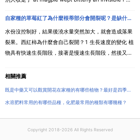
到幫別人家割麥子 夢見割麥子意味著，上午時段聯絡
自家種的草莓紅了為什麼根蒂部分會開裂呢？是缺什麼微量元素嗎
溝通運還算好，午後就漸走下坡了。需要面談 交涉的事
情趕緊排在上...
水份沒控制好，結果後澆水量突然加大，就會造成落果
裂果。西紅柿為什麼會自己裂開？1 生長速度的變化 植
物具有快速生長階段，接著是慢速生長階段，然後又是
快速生長階段。這些變化可能引起接近成熟的果實開
裂。當最後的慢速生長階段細胞已經 硬化 使下一個快
相關推薦
速生長階段，細胞沒有足夠的拉伸，則表皮開裂 2 在高
既是中藥又可以觀賞開花在家種的有哪些植物？最好是四季常青的
溫和...
水溶肥料常用的有哪些品種，化肥最常用的種類有哪幾種？
Copyright 2018-2026 All Rights Reserved