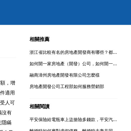
相關推薦
浙江省比較有名的房地產開發商有哪些？都有哪些做的比較成功的樓
如何開一家房地產（開發）公司，如何開一家房地產（開發）公司
融商漳州房地產開發有限公司怎麼樣
數額，增
房地產開發公司工程部如何服務營銷部
件適用
受人可
相關閱讀
瞞沒有
平安保險給電瓶車上盜搶險多錢款，平安汽車盜搶險多少錢一份
意隱瞞
離婚時如何應對虛假債務，離婚時夫妻共同債務如何認定