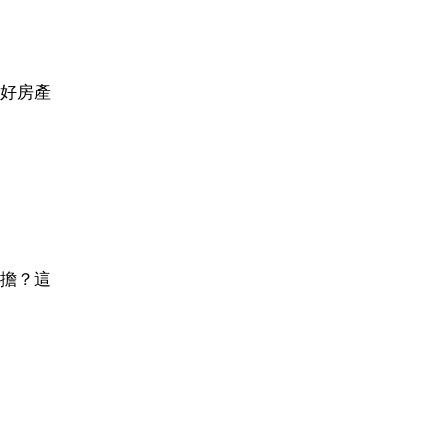
好房產
擔？這