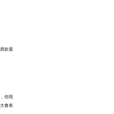
房款退
，但現
大會表