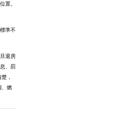
位置。
標準不
旦退房
息、罰
清楚，
調、燃