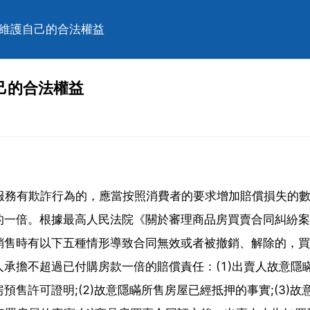
何維護自己的合法權益
己的合法權益
服務有欺詐行為的，應當按照消費者的要求增加賠償損失的
的一倍。根據最高人民法院《關於審理商品房買賣合同糾紛案
銷售時有以下五種情形導致合同無效或者被撤銷、解除的，買
承擔不超過已付購房款一倍的賠償責任：(1)出賣人故意隱
售許可證明;(2)故意隱瞞所售房屋已經抵押的事實;(3)故