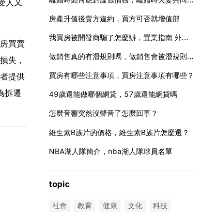
受人又
房產升值後賣方違約，買方可否就增值部
我買房被開發商騙了怎麼辦，置業指南 外地人買房被限購怎麼辦
房買賣
做銷售真的有潛規則嗎，做銷售會被潛規則嗎？
損失，
買房有哪些注意事項，買房注意事項有哪些？
或者提供
為拆遷
49歲還能做哪個網貸，57歲還能網貸嗎
怎麼音響突然沒聲音了怎麼回事？
維生素B族片的價格，維生素B族片怎麼選？
NBA湖人隊簡介，nba湖人隊球員名單
topic
社會
教育
健康
文化
科技