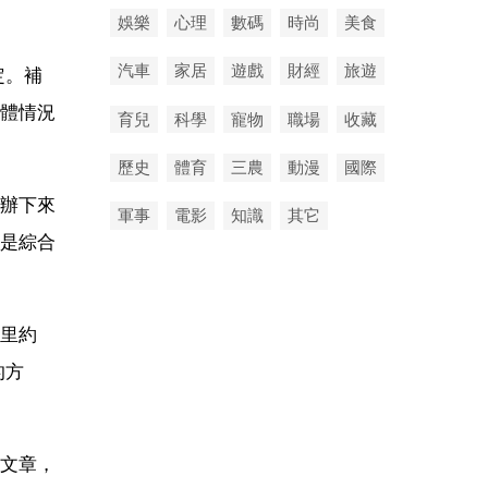
娛樂
心理
數碼
時尚
美食
汽車
家居
遊戲
財經
旅遊
定。補
體情況
育兒
科學
寵物
職場
收藏
歷史
體育
三農
動漫
國際
辦下來
軍事
電影
知識
其它
是綜合
里約
的方
文章，