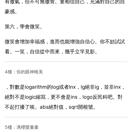
有傲氣，但不可無傲骨。要相信自己，充滿對自己的自
豪感。
第六，學會微笑。
微笑會增加幸福感，進而也能增強自信心。你不妨試試
看。一笑，自信從中而來，幾乎立竿見影。
4樓：你的眼神唯美
，對數是logarithm的log或者lnx，lg絕非ig，並非inx，
絕對不是logic縮寫，更不會是ins，logo反民科吧。對
不起打擾了唉。abs絕對值，sqrt開根號。
5樓：漓櫻愛畫畫