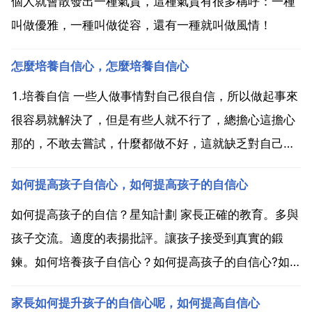
個人就會散發出一種氣質，這種氣質有很多稱呼：一種
叫做優雅，一種叫做從容，還有一種就叫做風情！
怎麼培養自信心，怎麼培養自信心
1.培養自信 一些人做事情對自己很自信，所以做起事來
很容易就解決了，但是有些人就不行了，總擔心這擔心
那的，不敢去嘗試，什麼都做不好，這就缺乏對自己的
認可，不自信。因此，自信是需要培養的，不是一兩天
如何提高孩子自信心，如何提高孩子的自信心
就能實現的。先從一些小事上培養自己的自信，小事完
成了，多給自己些鼓勵，堅持去做。2.具有學習力 具有
如何提高孩子的自信？星知計劃 家長正確的教育。多與
學習...
孩子交流。適度的表揚批評。讓孩子接受到真實的鍛
鍊。如何培養孩子自信心？如何提高孩子的自信心?如
何提高孩子的自信？星知計劃 如何培養孩子自信心？你
家長如何提升孩子的自信心呢，如何提高自信心
好，最為家長，可以陪孩子一起玩，告訴孩子有些事情