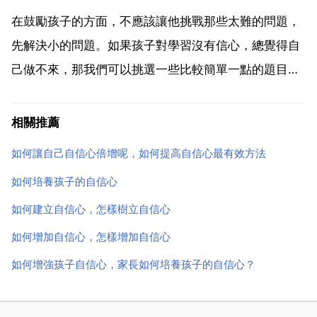
需要自己有信心去做，做出榜樣就可以，三歲小孩模仿
在鼓勵孩子的方面，不應該讓他挑戰那些太難的問題，
能力很強的...
先解決小的問題。如果孩子對學習沒有信心，總覺得自
己做不來，那我們可以挑選一些比較簡單一點的題目讓
他完成。完成一個題之後給他誇獎鼓勵，做完另一個題
的時候，又給予鼓勵，一步接一步，他對學習的信心和
相關推薦
興趣就培養起來了，在其他問題上也是如此。這種情況
如何讓自己自信心倍增呢，如何提高自信心最有效方法
之下，如果我...
如何培養孩子的自信心
如何建立自信心，怎樣樹立自信心
如何增加自信心，怎樣增加自信心
如何增強孩子自信心，家長如何培養孩子的自信心？