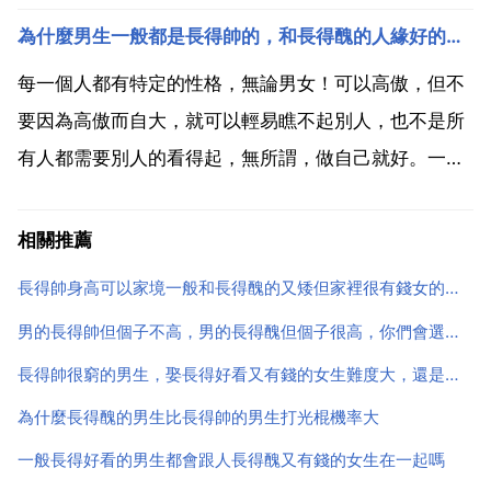
也要得到認同，其實情況很明確只是你不去面對忘記只
為什麼男生一般都是長得帥的，和長得醜的人緣好的，性格高冷？面對性格高傲的女生，根本不稀罕
是需要一段時候 去釋懷 如果自己都不能好好的愛自己
的話那又拿什麼去好好的愛別人是啊每個道理做起來都
每一個人都有特定的性格，無論男女！可以高傲，但不
很難...
要因為高傲而自大，就可以輕易瞧不起別人，也不是所
有人都需要別人的看得起，無所謂，做自己就好。一個
人緣好的男生為什麼會喜歡一個人緣不好的女生 女生性
格高冷，但是內心很熱情。40 感覺人緣好才會對那個
相關推薦
對自己不熱情的人感興趣，人總是會對一些神祕的事情
長得帥身高可以家境一般和長得醜的又矮但家裡很有錢女的選哪個
感興趣啊...
男的長得帥但個子不高，男的長得醜但個子很高，你們會選擇哪個當男友？（女生回答）
長得帥很窮的男生，娶長得好看又有錢的女生難度大，還是娶長得醜有錢的女生難度大
為什麼長得醜的男生比長得帥的男生打光棍機率大
一般長得好看的男生都會跟人長得醜又有錢的女生在一起嗎