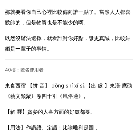
那就要看你自己心裡比較偏向誰一點了。當然人人都喜
歡帥的，但是物質也是不能少的啊。
既然沒辦法選擇，就看誰對你好點，誰更真誠，比較結
婚是一輩子的事情。
40樓：匿名使用者
東食西宿 【拼 音】 dōng shí xī sù【出 處 】東漢·應劭
《藝文類聚》卷四十引《風俗通》。
【解 釋】貪婪的人各方面的好處都要。
【用法】作謂語、定語；比喻唯利是圖，