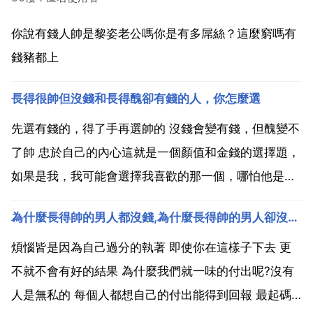
你說有錢人帥是黎姿老公嗎你是有多屌絲？這麼窮嗎有
錢豬都上
長得很帥但沒錢和長得醜卻有錢的人，你怎麼選
先選有錢的，得了手再選帥的 沒錢會變有錢，但醜變不
了帥 忠於自己的內心這就是一個顏值和金錢的選擇題，
如果是我，我可能會選擇我喜歡的那一個，哪怕他是窮
光蛋，只要我喜歡她那她就是我心中的百萬富翁，我可
為什麼長得帥的男人都沒錢,為什麼長得帥的男人卻沒錢呢？
能不會去選擇那個長的醜，卻有錢的人，這些人可能是
有些女生的首選目標，卻不是我最佳的選擇。人生經常
煩惱皆是因為自己過分的執著 即使你在這樣子下去 更
會面臨這...
不就不會有好的結果 為什麼我們就一味的付出呢?沒有
人是無私的 每個人都想自己的付出能得到回報 最起碼